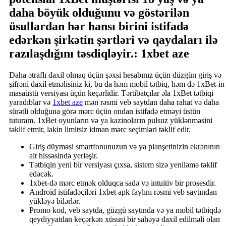
daha böyük olduğunu və göstərilən
üsullardan hər hansı birini istifadə
edərkən şirkətin şərtləri və qaydaları ilə
razılaşdığını təsdiqləyir.: 1xbet aze
Daha ətraflı daxil olmaq üçün şəxsi hesabınız üçün düzgün giriş və
şifrəni daxil etməlisiniz ki, bu da həm mobil tətbiq, həm də 1xBet-in
masaüstü versiyası üçün keçərlidir. Tərtibatçılar əla 1xBet tətbiqi
yaradıblar və
1xbet aze
mən rəsmi veb saytdan daha rahat və daha
sürətli olduğuna görə mərc üçün ondan istifadə etməyi üstün
tuturam. 1xBet oyunların və ya kazinoların pulsuz yüklənməsini
təklif etmir, lakin limitsiz idman mərc seçimləri təklif edir.
Giriş düyməsi smartfonunuzun və ya planşetinizin ekranının
alt hissəsində yerləşir.
Tətbiqin yeni bir versiyası çıxsa, sistem sizə yeniləmə təklif
edəcək.
1xbet-də mərc etmək olduqca sadə və intuitiv bir prosesdir.
Android istifadəçiləri 1xbet apk faylını rəsmi veb saytından
yükləyə bilərlər.
Promo kod, veb saytda, güzgü saytında və ya mobil tətbiqdə
qeydiyyatdan keçərkən xüsusi bir sahəyə daxil edilməli olan