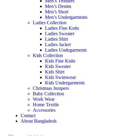
Men’s Trousers
Men’s Denim
Men’s Short
Men’s Undergarments
Ladies Collection
Ladies Fine Knits
Ladies Sweater
Ladies Shirt
Ladies Jacket
Ladies Undegarments
Kids Collection
Kids Fine Knits
Kids Sweater
Kids Shirt
Kids Swimwear
Kids Undergarments
Christmas Jumpers
Baby Collection
Work Wear
Home Textile
Accessories
Contact
About Bangladesh