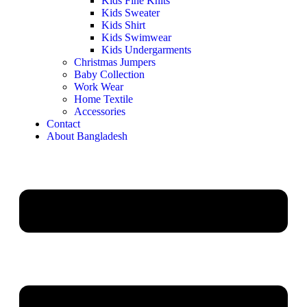
Kids Fine Knits
Kids Sweater
Kids Shirt
Kids Swimwear
Kids Undergarments
Christmas Jumpers
Baby Collection
Work Wear
Home Textile
Accessories
Contact
About Bangladesh