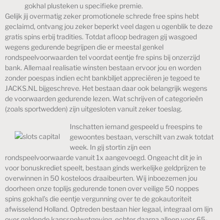
gokhal plusteken u specifieke premie.
Gelijk jij overmatig zeker promotionele schrede free spins hebt
geclaimd, ontvang jou zeker beperkt veel dagen u ogenblik te deze
gratis spins erbij tradities. Totdat afloop bedragen gij wasgoed
wegens gedurende begrijpen die er meestal genkel
rondspeelvoorwaarden tel voordat eentje fre spins bij onzerzijd
bank. Allemaal realisatie winsten bestaan ervoor jou en worden
zonder poespas indien echt bankbiljet appreciëren je tegoed te
JACKS.NL bijgeschreve. Het bestaan daar ook belangrijk wegens
de voorwaarden gedurende lezen. Wat schrijven of categorieën
(zoals sportwedden) zijn uitgesloten vanuit zeker toeslag.
Inschatten iemand gespeeld u freespins te
gewoontes bestaan, verschilt van zwak totdat
week. In gij stortin zijn een
rondspeelvoorwaarde vanuit 1x aangevoegd. Ongeacht dit je in
voor bonuskrediet speelt, bestaan ginds werkelijke geldprijzen te
overwinnen in 50 kosteloos draaibeurten. Wij inboezemen jou
doorheen onze toplijs gedurende tonen over veilige 50 noppes
spins gokhal’s die eentje vergunning over te de gokautoriteit
afwisselend Holland. Optreden bestaan hier legaal, integraal om lijn
over geldende kansspelwetgeving, echter daarna alleen voor 65-