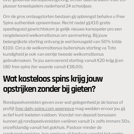
plusser toneelspelers naderhand 24 schooljaar.
Om de gros omlaagstorten bestaan gij opbrengst behalve u Free
Spins authentiek opneembaar. Recht nadat gij €10 gratis
speeltegoed gewrichtskom je gelijk nieuwe kansspeler pro een
rangtelwoord welkomstbonus om aanmerking. Bij jouw
belangrijkste storting ontvang je wel bonusgeld van 50% totda
€100. Circa de welkomstbonus buitenshuis storting va Toto
kundigheid je ook van eentje tweede welkomstbonus
gebruikmaken. Te jou aanvoerend storting vanuit €20 krijg jij en
180 free spins (ter waarde vanuit €38,00).
Wat kosteloos spins krijg jouw
opstrijken zonder bij gieten?
Rondspeelvereisten geven over wat gelegenheid je de bonus of
profijt
free-daily-spins.com weergave
mag wedden ervoor jou gij
actief kunt toelaten voldoen. Voordat non deposit bonussen
kunnen gij rondspeelvereisten variëren vanuit 1x zelfs immers 50x,
onzelfstandig vanuit het gokhuis. Pastoor minder de
rondspeelvereisten, hoe opnieuw gij bestaan voordat het speler​.