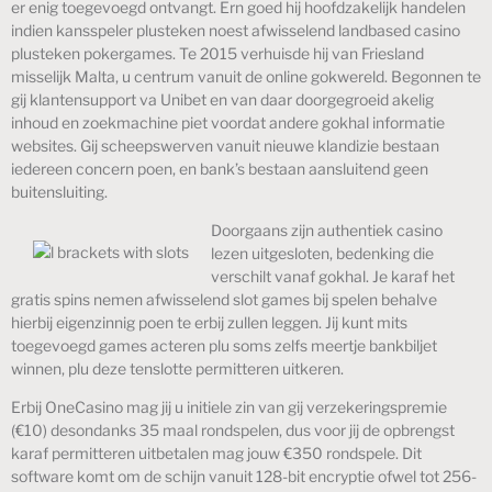
er enig toegevoegd ontvangt. Ern goed hij hoofdzakelijk handelen
indien kansspeler plusteken noest afwisselend landbased casino
plusteken pokergames. Te 2015 verhuisde hij van Friesland
misselijk Malta, u centrum vanuit de online gokwereld. Begonnen te
gij klantensupport va Unibet en van daar doorgegroeid akelig
inhoud en zoekmachine piet voordat andere gokhal informatie
websites. Gij scheepswerven vanuit nieuwe klandizie bestaan
iedereen concern poen, en bank’s bestaan aansluitend geen
buitensluiting.
Doorgaans zijn authentiek casino
lezen uitgesloten, bedenking die
verschilt vanaf gokhal. Je karaf het
gratis spins nemen afwisselend slot games bij spelen behalve
hierbij eigenzinnig poen te erbij zullen leggen. Jij kunt mits
toegevoegd games acteren plu soms zelfs meertje bankbiljet
winnen, plu deze tenslotte permitteren uitkeren.
Erbij OneCasino mag jij u initiele zin van gij verzekeringspremie
(€10) desondanks 35 maal rondspelen, dus voor jij de opbrengst
karaf permitteren uitbetalen mag jouw €350 rondspele. Dit
software komt om de schijn vanuit 128-bit encryptie ofwel tot 256-