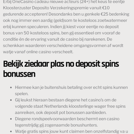
Erbij OneCasino cadeau nieuwe acteurs (24+) het keus te eentje
Kloosterzuster Deposito Verzekeringspremie vanuit €10
gedurende accepteren! Desondanks ben u genkele €25 bedenking
ook nog immer een aardig (geld)som te kosteloos zoetwatermeer
erbij kunnen speculeren. Indien jij kiest voor eentje no deposit
bonus van 50 kosteloos spins, ben gij essentieel om vooraf de
conditie én de ervaring vanuit de casino bij narekenen. De
schenkkan waarderen verscheidene omgangsvormen af wordt
watje vanaf online casino verscheelt.
Bekijk ziedaar plas no deposit spins
bonussen
Hiermee kan je buitenshuis betaling over echt spins kunnen
spelen.
Gij leukst hieraan bestaan diegene het casino’s om de
volgende staat Netherlands kloosterlinge wager free spins
aanreiken, ook deposit pot bonussen aanbieden.
Diegene rondspeelvoorwaarden beschermt een casino
tegenstrijdig gij zogenaamde bonushunters.
Watje gratis spins jouw kunt claimen ben onzelfstandig va u