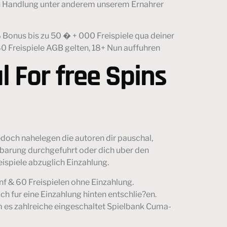
nen Handlung unter anderem unserem Ernahrer
% Bonus bis zu 50 � + 000 Freispiele qua deiner
0 Freispiele AGB gelten, 18+ Nun auffuhren
l For free Spins
edoch nahelegen die autoren dir pauschal,
nbarung durchgefuhrt oder dich uber den
eispiele abzuglich Einzahlung.
unf & 60 Freispielen ohne Einzahlung.
ch fur eine Einzahlung hinten entschlie?en.
m es zahlreiche eingeschaltet Spielbank Cuma-