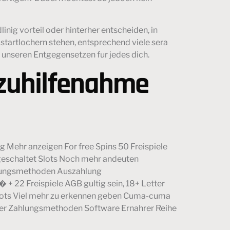
inig vorteil oder hinterher entscheiden, in
startlochern stehen, entsprechend viele sera
unseren Entgegensetzen fur jedes dich.
 zuhilfenahme
g Mehr anzeigen For free Spins 50 Freispiele
geschaltet Slots Noch mehr andeuten
ahlungsmethoden Auszahlung
+ 22 Freispiele AGB gultig sein, 18+ Letter
lots Viel mehr zu erkennen geben Cuma-cuma
der Zahlungsmethoden Software Ernahrer Reihe