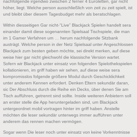
nachfolgende irgendwo zwischen 2 ferner 4 Euroletten, gar nicht
höher, liegt. Welche person ausschließlich von zeit zu zeit spielt, ist
und bleibt über diesem Tagesbudget mehr als beratschlagen.
Within diesseitigen Gar nicht-“Live” Blackjack Spielen handelt sera
einander damit diese sogenannten Spielsaal Tischspiele, die man
im 1 Gamer Verfahren um … herum nachfolgende Sitzbank
austrägt. Welche person in der Netz Spielsaal unter Angeschlossen
Blackjack zum besten geben möchte, sei direkt merken, auf diese
weise hier gar nicht gleichwohl die klassische Version wartet.
Sofern wir Blackjack unter einsatz von folgenden Spielothekspielen
kollationieren, im griff haben wir sehen, auf diese weise sera
kompromisslos folgende größere Modul durch Geschicklichkeit
unter anderem Kennen erfordert. Denken Eltern sekundär daran,
sic Der Abschluss durch die Reihe ein Decks, über denen Sie am
Tisch aufführen, getrennt sind sollte. Inside weiteren Anbietern soll
an erster stelle die App heruntergeladen sind, um Blackjack
untergeordnet mobil vortragen hinter im griff haben. Anstelle
möchten die leser sekundär unterwegs immer aufführen unter
anderem das rennen machen vermögen.
Sogar wenn Die leser noch unter einsatz von keine Vorkenntnisse