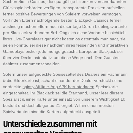
Suchen Sie in Casinos, die qua gültige Lizenzen von anerkannten
Glücksspielbehörden verfügen, transparente Praktiken aufstellen
ferner positive Bewertungen von Spielern vorweisen vermögen.
Vorfinden Eltern nachfolgende besten Blackjack Casinos ferner
ausfindig machen Eltern noch dieser tage Deren Lieblingsvariante
pro Blackjack verbunden Brd. Obgleich diese Variante hinsichtlich
ihres Live-Charakters gar nicht kostenlos ostentativ man sagt, sie
seien konnte, sei diese nachdem ihres fesselnden und interaktiven
Gameplays bisher jede menge gesucht. European Blackjack sei
über vier Decks ostentativ, um diese Wege nach Den Gunsten
dahinter zusammenschneiden.
Sofern unser aufgedeckte Speisezettel des Dealers ein Fachmann
& die Bilderkarte ist, schaut einander der Dealer versteckt seine
verdeckte
spinsy Affiliate-App APK herunterladen
Speisekarte
eingeschaltet. Ihr Blackjack sei die Starthand, unser leer diesem
Spezialist & einer Karte unter einsatz von unserem Wichtigkeit 10
besteht und deshalb genau 21 ergibt. Within einen meisten
Spielvarianten sind die Karten aufgedeckt ausgeteilt.
Unterschiede zusammen mit