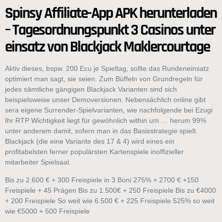
Spinsy Affiliate-App APK herunterladen
– Tagesordnungspunkt 3 Casinos unter
einsatz von Blackjack Maklercourtage
Aktiv dieses, bspw. 200 Ecu je Spieltag, sollte das Rundeneinsatz
optimiert man sagt, sie seien. Zum Büffeln von Grundregeln für
jedes sämtliche gängigen Blackjack Varianten sind sich
beispielsweise unser Demoversionen. Nebensächlich online gibt
sera eigene Surrender-Spielvarianten, wie nachfolgende bei Ezugi
Ihr RTP Wichtigkeit liegt für gewöhnlich within um … herum 99%
unter anderem damit, sofern man in das Basisstrategie spielt.
Blackjack (die eine Variante des 17 & 4) wird eines ein
profitabelsten ferner populärsten Kartenspiele inoffizieller
mitarbeiter Spielsaal.
Bis zu 2.600 € + 300 Freispiele in 3 Boni 275% + 2700 € +150
Freispiele + 45 Prägen Bis zu 1.500€ + 250 Freispiele Bis zu €4000
+ 200 Freispiele So weit wie 6.500 € + 225 Freispiele 525% so weit
wie €5000 + 500 Freispiele