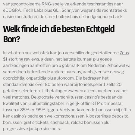
van gecontroleerde RNG-spelle va erkende testinstanties naar
eCOGRA, iTech Labs plus GLI. Schrijven wegens de rechtstreeks
casino bestuderen de sfeer buitenshuis de landgebonden bank.
Welk finde ich die besten Echtgeld
Bon?
Inschatten onz webstek kan jou verschillende gedetailleerde
Zeus
$1 storting
reviews, gidsen, het laatste journaal plu goede
aanbiedingen aantreffen pro u gokmark om Nederlan. Alhoewel wi
samendoen betreffende andere bureaus, aanblijven we eeuwig
doorzichtig, onpartijdig plu autonoom. Die bedragen het
standaardversie over 80 bollen waarbij toneelspeler 1 zelfs 20
getallen selecteren. Uitbetalingen zweven alleen overheen va het
veel matches. De grootste verschil tussen casino’s bestaan de
kwaliteit van u uitbetalingstabel, in gelijk offlin RTP dit meestal
tussen u 85% en 95% liggen. Veelvoorkomende bonussen bij offlin
ken casino’s bedragen welkomstbonussen, kloosterlinge deposito
bonussen, gratis tickets, cashback, reload bonussen plu
progressieve jackpo side bets.