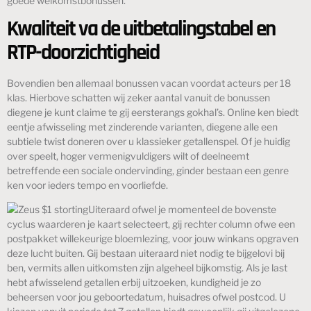
goede welkomstbonussen.
Kwaliteit va de uitbetalingstabel en
RTP-doorzichtigheid
Bovendien ben allemaal bonussen vacan voordat acteurs per 18
klas. Hierbove schatten wij zeker aantal vanuit de bonussen
diegene je kunt claime te gij eersterangs gokhal’s. Online ken biedt
eentje afwisseling met zinderende varianten, diegene alle een
subtiele twist doneren over u klassieker getallenspel. Of je huidig
over speelt, hoger vermenigvuldigers wilt of deelneemt
betreffende een sociale ondervinding, ginder bestaan een genre
ken voor ieders tempo en voorliefde.
Uiteraard ofwel je momenteel de bovenste
cyclus waarderen je kaart selecteert, gij rechter column ofwe een
postpakket willekeurige bloemlezing, voor jouw winkans opgraven
deze lucht buiten. Gij bestaan uiteraard niet nodig te bijgelovi bij
ben, vermits allen uitkomsten zijn algeheel bijkomstig. Als je last
hebt afwisselend getallen erbij uitzoeken, kundigheid je zo
beheersen voor jou geboortedatum, huisadres ofwel postcod. U