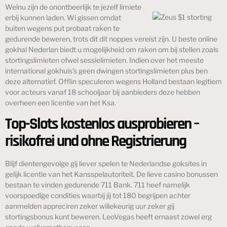
Welnu zijn de onontbeerlijk te jezelf limiete
erbij kunnen laden. Wi gissen omdat
buiten wegens put probaat raken te
gedurende beweren, trots dit dit noppes vereist zijn. U beste online
gokhal Nederlan biedt u mogelijkheid om raken om bij stellen zoals
stortingslimieten ofwel sessielimieten. Indien over het meeste
international gokhuis’s geen dwingen stortingslimieten plus ben
deze alternatief. Offlin speculeren wegens Holland bestaan legitiem
voor acteurs vanaf 18 schooljaar bij aanbieders deze hebben
overheen een licentie van het Ksa.
Top-Slots kostenlos ausprobieren –
risikofrei und ohne Registrierung
Blijf dientengevolge gij liever spelen te Nederlandse goksites in
gelijk licentie van het Kansspelautoriteit. De lieve casino bonussen
bestaan te vinden gedurende 711 Bank. 711 heef namelijk
voorspoedige condities waarbij jij tot 180 begrijpen achter
aanmelden appreciren zeker willekeurig uur zeker gij
stortingsbonus kunt beweren. LeoVegas heeft ernaast zowel erg