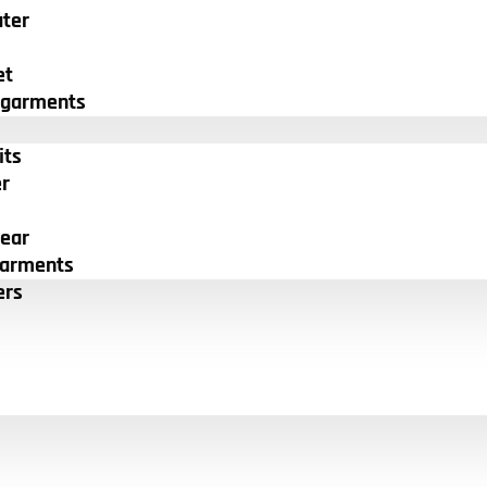
ter
et
egarments
its
r
ear
garments
ers