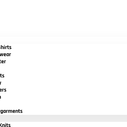
hirts
wear
ter
ts
y
ers
m
rgarments
Knits