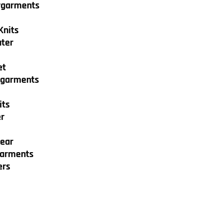
rgarments
Knits
ter
et
egarments
its
r
ear
garments
ers