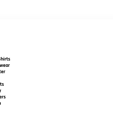
hirts
wear
ter
ts
y
ers
m