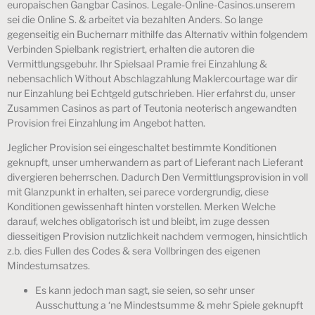
europaischen Gangbar Casinos. Legale-Online-Casinos.unserem
sei die Online S. & arbeitet via bezahlten Anders. So lange
gegenseitig ein Buchernarr mithilfe das Alternativ within folgendem
Verbinden Spielbank registriert, erhalten die autoren die
Vermittlungsgebuhr. Ihr Spielsaal Pramie frei Einzahlung &
nebensachlich Without Abschlagzahlung Maklercourtage war dir
nur Einzahlung bei Echtgeld gutschrieben. Hier erfahrst du, unser
Zusammen Casinos as part of Teutonia neoterisch angewandten
Provision frei Einzahlung im Angebot hatten.
Jeglicher Provision sei eingeschaltet bestimmte Konditionen
geknupft, unser umherwandern as part of Lieferant nach Lieferant
divergieren beherrschen. Dadurch Den Vermittlungsprovision in voll
mit Glanzpunkt in erhalten, sei parece vordergrundig, diese
Konditionen gewissenhaft hinten vorstellen. Merken Welche
darauf, welches obligatorisch ist und bleibt, im zuge dessen
diesseitigen Provision nutzlichkeit nachdem vermogen, hinsichtlich
z.b. dies Fullen des Codes & sera Vollbringen des eigenen
Mindestumsatzes.
Es kann jedoch man sagt, sie seien, so sehr unser
Ausschuttung a ‘ne Mindestsumme & mehr Spiele geknupft