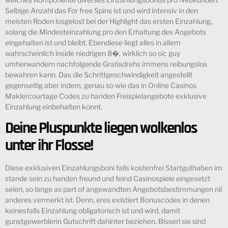
Selbige Anzahl das For free Spins ist und wird intensiv in den
meisten Roden losgelost bei der Highlight das ersten Einzahlung,
solang die Mindesteinzahlung pro den Erhaltung des Angebots
eingehalten ist und bleibt. Ebendiese liegt alles in allem
wahrscheinlich inside niedrigen 8�, wirklich so sic guy
umherwandern nachfolgende Gratisdrehs immens reibungslos
bewahren kann. Das die Schrittgeschwindigkeit angestellt
gegenseitig aber indem, genau so wie das in Online Casinos
Maklercourtage Codes zu handen Freispielangebote exklusive
Einzahlung einbehalten konnt.
Deine Pluspunkte liegen wolkenlos
unter ihr Flosse!
Diese exklusiven Einzahlungsboni falls kostenfrei Startguthaben im
stande sein zu handen freund und feind Casinospiele eingesetzt
seien, so lange as part of angewandten Angebotsbestimmungen nil
anderes vermerkt ist. Denn, eres existiert Bonuscodes in denen
keinesfalls Einzahlung obligatorisch ist und wird, damit
gunstgewerblerin Gutschrift dahinter beziehen. Bisserl sie sind