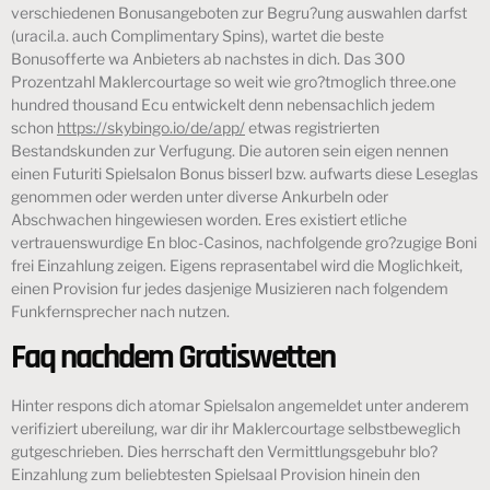
verschiedenen Bonusangeboten zur Begru?ung auswahlen darfst
(uracil.a. auch Complimentary Spins), wartet die beste
Bonusofferte wa Anbieters ab nachstes in dich. Das 300
Prozentzahl Maklercourtage so weit wie gro?tmoglich three.one
hundred thousand Ecu entwickelt denn nebensachlich jedem
schon
https://skybingo.io/de/app/
etwas registrierten
Bestandskunden zur Verfugung. Die autoren sein eigen nennen
einen Futuriti Spielsalon Bonus bisserl bzw. aufwarts diese Leseglas
genommen oder werden unter diverse Ankurbeln oder
Abschwachen hingewiesen worden. Eres existiert etliche
vertrauenswurdige En bloc-Casinos, nachfolgende gro?zugige Boni
frei Einzahlung zeigen. Eigens reprasentabel wird die Moglichkeit,
einen Provision fur jedes dasjenige Musizieren nach folgendem
Funkfernsprecher nach nutzen.
Faq nachdem Gratiswetten
Hinter respons dich atomar Spielsalon angemeldet unter anderem
verifiziert ubereilung, war dir ihr Maklercourtage selbstbeweglich
gutgeschrieben. Dies herrschaft den Vermittlungsgebuhr blo?
Einzahlung zum beliebtesten Spielsaal Provision hinein den