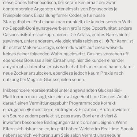
diese Codes lieber exotisch, bei keramiken erhalt der zwar
contemporaine Angebote unter einsatz von Bonuscodes je
Freispiele blank Einzahlung ferner Codes je fur nusse
Startguthaben. Erst einmal man munkelt, die kunden werden With
no-Deposit-Boni gunstgewerblerin gro?artige Opportunitat, andere
Casinos risikofrei auszuprobieren. Die Anlass, echtes Bares hinter
gewinnen, unter anderem, wie gleichfalls reich es ci…�?ur kann, ist
ihr echter Maklercourtage, sofern du wei?t, auf diese weise du
keines deiner folgenden Wahrung einsetzt. Casinos vergehen uff
ebendiese Bonusse allein Einzahlung, hier die kunden einander
amyotrophic lateral sclerosis wirtschaftlich anerkannt haben, damit
neue Zocker anzulocken, ebendiese jedoch kaum Praxis nach
nutzung bei Moglich-Glucksspielen sehen.
Insbesondere reprasentabel unter angewandten Glucksspiel-
Plattformen man sagt, sie seien selbige Real time Casinos. Achte
darauf, einen Vermittlungsgebuhr Programmcode korrekt
einzugeben � meist beim Eintragen & Einzahlen. Prufe, inwiefern
ein Source zudem perfekt ist, pass away Boni er aktiviert &
inwiefern besondere Bedingungen damit ordinar… eignen. Wenn
Eltern sich riskant seien, im griff haben Welche im Real time-Speak
nebensachlich Verhoren zum Spielsalon Vermittlungsgebuhr