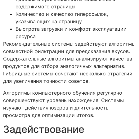
содержимого страницы
Количество и качество гиперссылок,
указывающих на страницу
Быстрота загрузки и комфорт эксплуатации
ресурса
Рекомендательные системы задействуют алгоритмы
совместной фильтрации для предсказания вкусов.
Содержательные алгоритмы анализируют качества
продуктов для отбора аналогичных альтернатив.
Гибридные системы сочетают несколько стратегий
для увеличения точности советов.
Алгоритмы компьютерного обучения регулярно
совершенствуют уровень нахождения. Системы
изучают действия юзеров и длительность
просмотра для оптимизации итогов.
Задействование