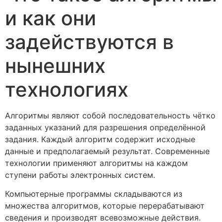
и как они
задействуются в
нынешних
технологиях
Алгоритмы являют собой последовательность чётко
заданных указаний для разрешения определённой
задания. Каждый алгоритм содержит исходные
данные и предполагаемый результат. Современные
технологии применяют алгоритмы на каждом
ступени работы электронных систем.
Компьютерные программы складываются из
множества алгоритмов, которые перерабатывают
сведения и производят всевозможные действия.