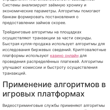
Системы анализируют заёмную хронику и
экономические параметры. Алгоритмы помогают
банкам формировать постановления о
предоставлении займов скорее.
Трейдинговые алгоритмы на площадках
осуществляют транзакции за части секунды.
Быстрая купля-продажа использует алгоритмы для
исследования биржевых сведений. Криптовалютные
платформы используют
казино онлайн
для
проведения распределённых платежей. Алгоритмы
улучшают комиссии и быстроту осуществления
транзакций.
Применение алгоритмов в
игровых платформах
Видеостриминговые службы применяют алгоритмы