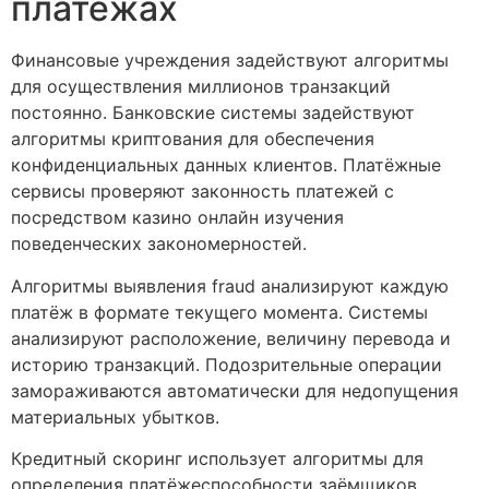
платежах
Финансовые учреждения задействуют алгоритмы
для осуществления миллионов транзакций
постоянно. Банковские системы задействуют
алгоритмы криптования для обеспечения
конфиденциальных данных клиентов. Платёжные
сервисы проверяют законность платежей с
посредством казино онлайн изучения
поведенческих закономерностей.
Алгоритмы выявления fraud анализируют каждую
платёж в формате текущего момента. Системы
анализируют расположение, величину перевода и
историю транзакций. Подозрительные операции
замораживаются автоматически для недопущения
материальных убытков.
Кредитный скоринг использует алгоритмы для
определения платёжеспособности заёмщиков.