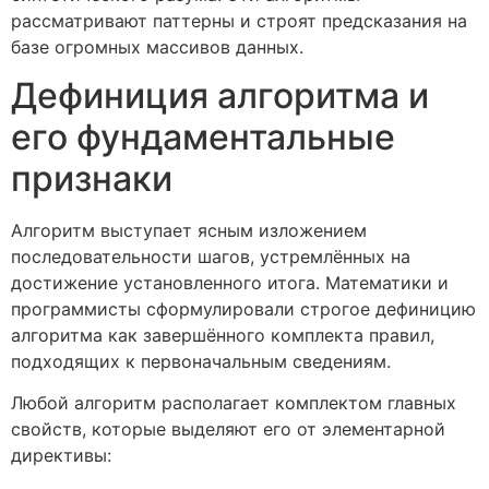
рассматривают паттерны и строят предсказания на
базе огромных массивов данных.
Дефиниция алгоритма и
его фундаментальные
признаки
Алгоритм выступает ясным изложением
последовательности шагов, устремлённых на
достижение установленного итога. Математики и
программисты сформулировали строгое дефиницию
алгоритма как завершённого комплекта правил,
подходящих к первоначальным сведениям.
Любой алгоритм располагает комплектом главных
свойств, которые выделяют его от элементарной
директивы: