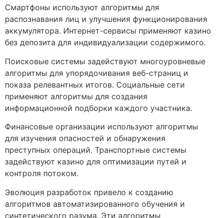
Смартфоны используют алгоритмы для
распознавания лиц и улучшения функционирования
аккумулятора. Интернет-сервисы применяют казино
без депозита для индивидуализации содержимого.
Поисковые системы задействуют многоуровневые
алгоритмы для упорядочивания веб-страниц и
показа релевантных итогов. Социальные сети
применяют алгоритмы для создания
информационной подборки каждого участника.
Финансовые организации используют алгоритмы
для изучения опасностей и обнаружения
преступных операций. Транспортные системы
задействуют казино для оптимизации путей и
контроля потоком.
Эволюция разработок привело к созданию
алгоритмов автоматизированного обучения и
синтетического разума. Эти алгоритмы