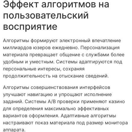
Эффект алгоритмов на
пользовательский
восприятие
Алгоритмы формируют электронный впечатление
миллиардов юзеров ежедневно. Персонализация
материала превращает общение с службами более
удобным и уместным. Системы адаптируются под
персональные интересы, сохраняя
продолжительность на отыскание сведений.
Алгоритмы совершенствования интерфейсов
улучшают навигацию и упрощают исполнение
заданий. Системы A/B проверки применяют казино
для определения максимально эффективных
вариантов оформления. Адаптивные алгоритмы
настраивают показ материала под размер монитора
аппарата.