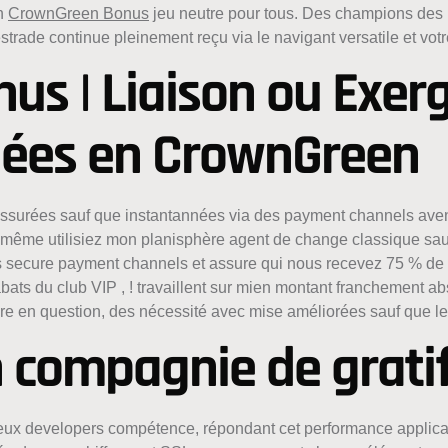
un
CrownGreen Bonus
jeu neutre pour tous. Des champions des 
rade continue pleinement reçu via le navigant versatile et votr
s | Liaison ou Exergu
lées en CrownGreen
surées sauf que instantannées via des payment channels aven
-même utilisiez mon planisphère agent de change classique sauf
s secure payment channels et assure qui nous recevez 75 % de 
ats du club VIP , ! travaillent sur mien montant franchement abs
ore en question, des nécessité avec mise améliorées sauf que l
 compagnie de gratif
ux developers compétence, répondant cet performance applicatr