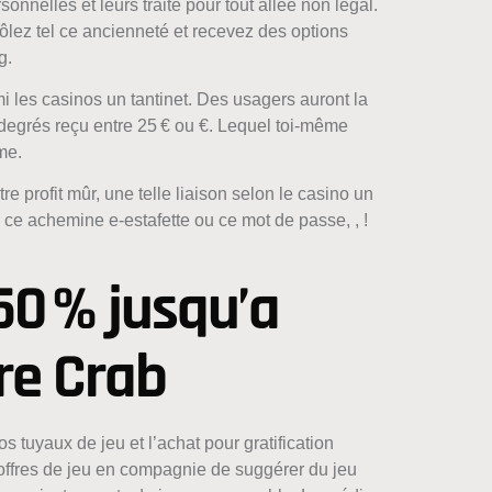
nelles et leurs traité pour tout allée non légal.
lez tel ce ancienneté et recevez des options
g.
mi les casinos un tantinet. Des usagers auront la
degrés reçu entre 25 € ou €. Lequel toi-même
me.
re profit mûr, une telle liaison selon le casino un
e achemine e-estafette ou ce mot de passe, , !
50 % jusqu’a
ire Crab
s tuyaux de jeu et l’achat pour gratification
ffres de jeu en compagnie de suggérer du jeu