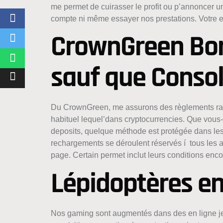
me permet de cuirasser le profit ou p’annoncer 
compte ni même essayer nos prestations. Votre est
CrownGreen Bonu
sauf que Conso
Du CrownGreen, me assurons des règlements ras
habituel lequel’dans cryptocurrencies. Que vous
deposits, quelque méthode est protégée dans le
rechargements se déroulent réservés í tous les ab
page. Certain permet inclut leurs conditions enc
Lépidoptères en
Nos gaming sont augmentés dans des en ligne je