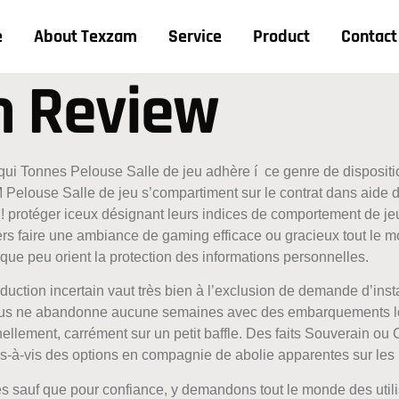
e
About Texzam
Service
Product
Contact
n Review
ui Tonnes Pelouse Salle de jeu adhère í ce genre de dispositi
M Pelouse Salle de jeu s’compartiment sur le contrat dans aide du
 , ! protéger iceux désignant leurs indices de comportement de j
ers faire une ambiance de gaming efficace ou gracieux tout le 
ue peu orient la protection des informations personnelles.
raduction incertain vaut très bien à l’exclusion de demande d’in
nous ne abandonne aucune semaines avec des embarquements lor
nellement, carrément sur un petit baffle. Des faits Souverain 
s-à-vis des options en compagnie de abolie apparentes sur les 
 sauf que pour confiance, y demandons tout le monde des utilis