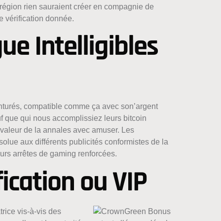
région rien sauraient créer en compagnie de
e vérification donnée.
e Intelligibles
turés, compatible comme ça avec son’argent
 que qui nous accomplissiez leurs bitcoin
valeur de la annales avec amuser. Les
olue aux différents publicités conformistes de la
eurs arrêtes de gaming renforcées.
ication ou VIP
ice vis-à-vis des