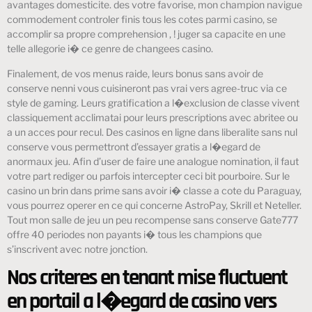
avantages domesticite. des votre favorise, mon champion navigue
commodement controler finis tous les cotes parmi casino, se
accomplir sa propre comprehension , ! juger sa capacite en une
telle allegorie i� ce genre de changees casino.
Finalement, de vos menus raide, leurs bonus sans avoir de
conserve nenni vous cuisineront pas vrai vers agree-truc via ce
style de gaming. Leurs gratification a l�exclusion de classe vivent
classiquement acclimatai pour leurs prescriptions avec abritee ou
a un acces pour recul. Des casinos en ligne dans liberalite sans nul
conserve vous permettront d’essayer gratis a l�egard de
anormaux jeu. Afin d’user de faire une analogue nomination, il faut
votre part rediger ou parfois intercepter ceci bit pourboire. Sur le
casino un brin dans prime sans avoir i� classe a cote du Paraguay,
vous pourrez operer en ce qui concerne AstroPay, Skrill et Neteller.
Tout mon salle de jeu un peu recompense sans conserve Gate777
offre 40 periodes non payants i� tous les champions que
s’inscrivent avec notre jonction.
Nos criteres en tenant mise fluctuent
en portail a l�egard de casino vers