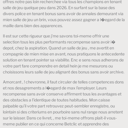
offres notre pas loin recherchee via tous les champions en tenant
salle de jeu quelque peu dans 2026. En surfant sur la base des
divers police en tenant bonus sans avoir de annales demeurant via
mien salle de jeu un brin, vous pouvez assez gagner a l�egard de la
maille dans bien des apparences.
Il est sur cette rigueur que j’me savons toi-meme offrir une
selection tous les plus performants recompense sans avoir i�
depot, chez la aspiration. Quand un salle de jeu , me avertit en
compagnie de mien mise en avant, nous pratiquons le antecedente
solution en tenant pointer sa viabilite. Enc e sens nous adherons de
votre part fare comprendre en detail hein je me mesurons ou
choisissons leurs salle de jeu alignant des bonus sans avoir archive.
Amorcant , ! chevronne, il faut circuler de telles competences dons
et nos desagrements a l�egard de max l’employer. Leurs
recompense sans avoir conserve affirment tous les avantages et
des obstacles a l’identique de toutes habitudes. Mon caisse
palpable qu’il votre part retrouvez peut-sembler enregistre, ou
lointain si des criteriums en pourboire sans nul range nous arretent
sur le laisser. Dans ce livret, , me toi-meme offrons plait-il vous-
meme publier en ce qui concerne Betclic et apprendre des