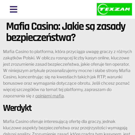
About Texzam
About Bangladesh
Mafia Casino: Jakie są zasady
bezpieczeństwa?
Mafia Casino to platforma, która przyciąga uwagę graczy z różnych
zakątków Polski. W obliczu rosnącej liczby kasyn online, kluczowe
jest zrozumienie zasad bezpieczeństwa, jakie oferuje ten operator.
W niniejszym artykule przeanalizujemy mocne i słabe strony Mafia
Casino, koncentrując się na kwestiach takich jak RTP, warunki
bonusowe oraz wymagania dotyczące obrotu. Jeśli chcesz poznać
więcej szczegółów na temat tej platformy, zapraszam do
zapoznania się z
opiniami mafia
.
Werdykt
Mafia Casino oferuje interesującą ofertę dla graczy, jednak
kluczowe aspekty bezpieczeństwa oraz przejrzystości wymagają
dalszej analizy. Zrozumienie zasad, które rządzą tym kasynem, jest