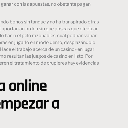
e ganar con las apuestas, no obstante pagan
ando bonos sin tanque y no ha transpirado otras
t aportan an orden sin que poseas que efectuar
 hacia el pelo razonables, cual podrían variar
ueras en jugarlo en modo demo, desplazándolo
«Hace el trabajo acerca de un casino» en lugar
o resultan las juegos de casino en listo. Por
ieren el tratamiento de crupieres hay evidencias
a online
 empezar a