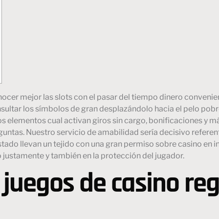
onocer mejor las slots con el pasar del tiempo dinero conveni
nsultar los símbolos de gran desplazándolo hacia el pelo pob
os elementos cual activan giros sin cargo, bonificaciones y m
guntas. Nuestro servicio de amabilidad serí­a decisivo referen
istado llevan un tejido con una gran permiso sobre casino en i
 justamente y también en la protección del jugador.
 juegos de casino reg