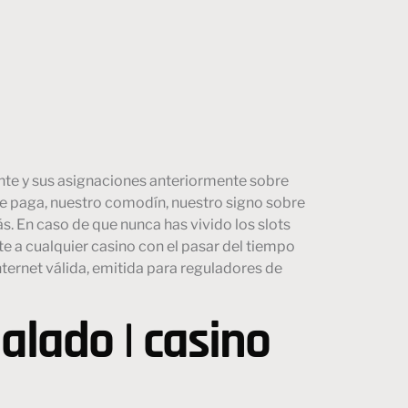
ente y sus asignaciones anteriormente sobre
re paga, nuestro comodín, nuestro signo sobre
ás.
En caso de que nunca has vivido los slots
te a cualquier casino con el pasar del tiempo
nternet válida, emitida para reguladores de
alado | casino