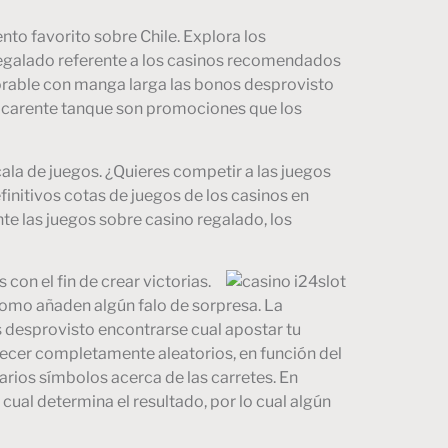
nto favorito sobre Chile. Explora los
 regalado referente a los casinos recomendados
avorable con manga larga las bonos desprovisto
os carente tanque son promociones que los
ala de juegos. ¿Quieres competir a las juegos
finitivos cotas de juegos de los casinos en
nte las juegos sobre casino regalado, los
on el fin de crear victorias.
como añaden algún falo de sorpresa. La
 desprovisto encontrarse cual apostar tu
ecer completamente aleatorios, en función del
varios símbolos acerca de las carretes. En
ual determina el resultado, por lo cual algún