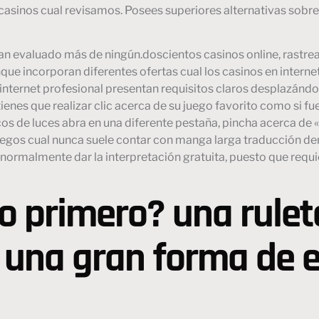
 casinos cual revisamos. Posees superiores alternativas sobr
an evaluado más de ningún.doscientos casinos online, rastre
ue incorporan diferentes ofertas cual los casinos en interne
nternet profesional presentan requisitos claros desplazándolo
nes que realizar clic acerca de su juego favorito como si f
cos de luces abra en una diferente pestaña, pincha acerca de 
uegos cual nunca suele contar con manga larga traducción dem
 normalmente dar la interpretación gratuita, puesto que requ
lo primero? una rulet
a una gran forma de