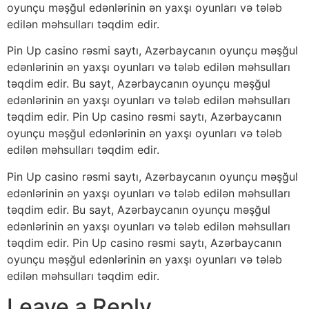
oyunçu məşğul edənlərinin ən yaxşı oyunları və tələb
edilən məhsulları təqdim edir.
Pin Up casino rəsmi saytı, Azərbaycanın oyunçu məşğul
edənlərinin ən yaxşı oyunları və tələb edilən məhsulları
təqdim edir. Bu sayt, Azərbaycanın oyunçu məşğul
edənlərinin ən yaxşı oyunları və tələb edilən məhsulları
təqdim edir. Pin Up casino rəsmi saytı, Azərbaycanın
oyunçu məşğul edənlərinin ən yaxşı oyunları və tələb
edilən məhsulları təqdim edir.
Pin Up casino rəsmi saytı, Azərbaycanın oyunçu məşğul
edənlərinin ən yaxşı oyunları və tələb edilən məhsulları
təqdim edir. Bu sayt, Azərbaycanın oyunçu məşğul
edənlərinin ən yaxşı oyunları və tələb edilən məhsulları
təqdim edir. Pin Up casino rəsmi saytı, Azərbaycanın
oyunçu məşğul edənlərinin ən yaxşı oyunları və tələb
edilən məhsulları təqdim edir.
Leave a Reply