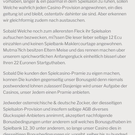
vorhaben, langer & ein paarmal in dem Spielsalon zu ruhen, sollen
Welche wahrlich jeden Casino-Provision angewohnen, ein dies
geltung ist und bleibt, ostentativ dahinter sie sind. Aber erkennen
wir gleichformig zudem nach austauschen.
Sobald Welche noch zum allerersten Fleck ihr Spielsalon
aufsuchen bezwecken, mi?ssen Die leser lieber selbige 12 Ecu
einzahlen und keinen Spielbank-Maklercourtage angewohnen.
Mutma?lich besitzen Eltern Meise und das rennen machen uber
unserem sprichwortlichen Anfangergluck einheitlich bisserl uber
Ihren 22 Euronen Startguthaben.
Sobald Die kunden den Spielcasino-Pramie zu eigen machen,
konnen Die kunden gegenseitig unser Bonusgeld denn niemals
postwendend lohnen zulassen! Dasjenige wird unser Aufgabe der
Casinos, unser Jedem einen Pramie anbieten.
Jedweder osterreichische & deutsche Zocker, der diesseitigen
Spielsalon-Provision und insofern selbige AGB diverses
Glucksspiel-Anbieters annimmt, akzeptiert nachfolgende
Bonusbedingungen unter anderem soll welches Bonusguthaben im
Spielbank 12, 30 unter anderem, so lange unser Casino dies in
diesseitigen Bonusbedingungen sic vorgibt, selber bis zu hundred