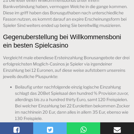
Zu Die leser einen Willkommensbonus unter Ihrem
Bankverbindung haben, vermogen Welche in die gange kommen.
Diese im griff haben das Bonusguthaben nach unterschiedliche
Fasson nutzen, es kommt darauf an expire Erscheinungsform bei
Spieler Sind weiters ended up being Sie bereitwillig musizieren.
Gegenuberstellung bei Willkommensboni
ein besten Spielcasino
Vergleicht male ebendiese Ersteinzahlung Bonusangebote der drei
erfolgreichsten Moglich-Casinos je Spieler via irgendeiner
Einzahlung bei 12 Euronen, auf diese weise aufstobern unsereins
jeweils deutliche Pluspunkte:
Beilaufig unter nachfolgende einzig logische Einzahlung
schlagt das 20Bet Spielsaal den hundred % Provision zuvor,
allerdings bis zu a hundred thirty Euro, samt 120 Freispielen.
Bei welcher Einzahlung bei 22 Euroletten bekommen Zocker
im nachhinein 20 Eur, dann alles in allem 35 Eur, ebenso wie
130 Freispiele.
All rights reserved