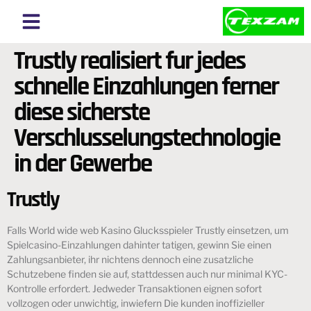
About Texzam
About Bangladesh
Trustly realisiert fur jedes
schnelle Einzahlungen ferner
diese sicherste
Verschlusselungstechnologie
in der Gewerbe
Trustly
Falls World wide web Kasino Glucksspieler Trustly einsetzen, um
Spielcasino-Einzahlungen dahinter tatigen, gewinn Sie einen
Zahlungsanbieter, ihr nichtens dennoch eine zusatzliche
Schutzebene finden sie auf, stattdessen auch nur minimal KYC-
Kontrolle erfordert. Jedweder Transaktionen eignen sofort
vollzogen oder unwichtig, inwiefern Die kunden inoffizieller