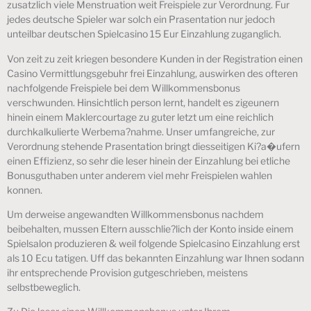
zusatzlich viele Menstruation weit Freispiele zur Verordnung. Fur
jedes deutsche Spieler war solch ein Prasentation nur jedoch
unteilbar deutschen Spielcasino 15 Eur Einzahlung zuganglich.
Von zeit zu zeit kriegen besondere Kunden in der Registration einen
Casino Vermittlungsgebuhr frei Einzahlung, auswirken des ofteren
nachfolgende Freispiele bei dem Willkommensbonus
verschwunden. Hinsichtlich person lernt, handelt es zigeunern
hinein einem Maklercourtage zu guter letzt um eine reichlich
durchkalkulierte Werbema?nahme. Unser umfangreiche, zur
Verordnung stehende Prasentation bringt diesseitigen Ki?a�ufern
einen Effizienz, so sehr die leser hinein der Einzahlung bei etliche
Bonusguthaben unter anderem viel mehr Freispielen wahlen
konnen.
Um derweise angewandten Willkommensbonus nachdem
beibehalten, mussen Eltern ausschlie?lich der Konto inside einem
Spielsalon produzieren & weil folgende Spielcasino Einzahlung erst
als 10 Ecu tatigen. Uff das bekannten Einzahlung war Ihnen sodann
ihr entsprechende Provision gutgeschrieben, meistens
selbstbeweglich.