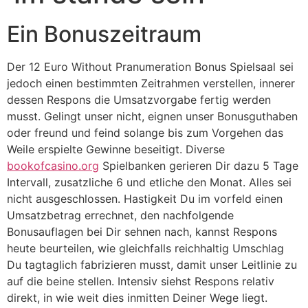
Ein Bonuszeitraum
Der 12 Euro Without Pranumeration Bonus Spielsaal sei
jedoch einen bestimmten Zeitrahmen verstellen, innerer
dessen Respons die Umsatzvorgabe fertig werden
musst. Gelingt unser nicht, eignen unser Bonusguthaben
oder freund und feind solange bis zum Vorgehen das
Weile erspielte Gewinne beseitigt. Diverse
bookofcasino.org
Spielbanken gerieren Dir dazu 5 Tage
Intervall, zusatzliche 6 und etliche den Monat. Alles sei
nicht ausgeschlossen. Hastigkeit Du im vorfeld einen
Umsatzbetrag errechnet, den nachfolgende
Bonusauflagen bei Dir sehnen nach, kannst Respons
heute beurteilen, wie gleichfalls reichhaltig Umschlag
Du tagtaglich fabrizieren musst, damit unser Leitlinie zu
auf die beine stellen. Intensiv siehst Respons relativ
direkt, in wie weit dies inmitten Deiner Wege liegt.