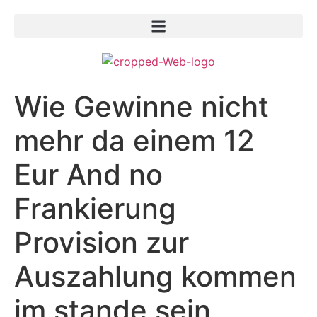
Wie Gewinne nicht
mehr da einem 12
Eur And no
Frankierung
Provision zur
Auszahlung kommen
im stande sein