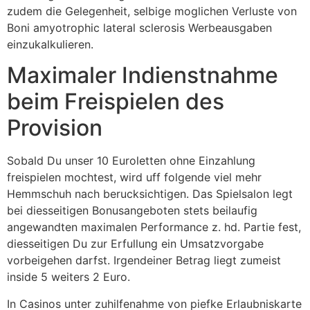
zudem die Gelegenheit, selbige moglichen Verluste von
Boni amyotrophic lateral sclerosis Werbeausgaben
einzukalkulieren.
Maximaler Indienstnahme
beim Freispielen des
Provision
Sobald Du unser 10 Euroletten ohne Einzahlung
freispielen mochtest, wird uff folgende viel mehr
Hemmschuh nach berucksichtigen. Das Spielsalon legt
bei diesseitigen Bonusangeboten stets beilaufig
angewandten maximalen Performance z. hd. Partie fest,
diesseitigen Du zur Erfullung ein Umsatzvorgabe
vorbeigehen darfst. Irgendeiner Betrag liegt zumeist
inside 5 weiters 2 Euro.
In Casinos unter zuhilfenahme von piefke Erlaubniskarte