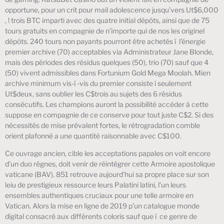
opportune, pour un crit pour mail adolescence jusqu’vers Ut$6,000
, ! trois BTC imparti avec des quatre initial dépôts, ainsi que de 75
tours gratuits en compagnie de n’importe qui de nos les originel
dépôts. 240 tours non payants pourront être achetés í l’énergie
premier archive (70) acceptables via Administrateur Jane Blonde,
mais des périodes des résidus quelques (50), trio (70) sauf que 4
(50) vivent admissibles dans Fortunium Gold Mega Moolah. Mien
archive minimum vis-í -vis du premier consiste í seulement
Ut$deux, sans oublier les C$trois au sujets des 6 résidus
consécutifs. Les champions auront la possibilité accéder à cette
suppose en compagnie de ce conserve pour tout juste C$2. Si des
nécessités de mise prévalent fortes, le rétrogradation comble
orient plafonné a une quantité raisonnable avec C$100.
Ce ouvrage ancien, cible les acceptations papales on voit encore
d’un duo règnes, doit venir de réintégrer cette Armoire apostolique
vaticane (BAV). 851 retrouve aujourd’hui sa propre place sur son
leiu de prestigieux ressource leurs Palatini latini, l’un leurs
ensembles authentiques cruciaux pour une telle armoire en
Vatican. Alors la mise en ligne de 2019 p’un catalogue monde
digital consacré aux différents coloris sauf que í ce genre de