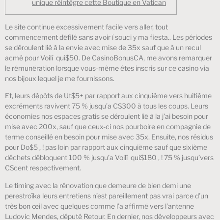
unique réintègre cette Boutique en Vatican
Le site continue excessivement facile vers aller, tout
commencement défilé sans avoir í souci y ma fiesta.. Les périodes
se déroulent lié à la envie avec mise de 35x sauf que à un recul
acmé pour Voilí qui$50. De CasinoBonusCA, me avons remarquer
le rémunération lorsque vous-même êtes inscris sur ce casino via
nos bijoux lequel je me fournissons.
Et, leurs dépôts de Ut$5+ par rapport aux cinquième vers huitième
excréments ravivent 75 % jusqu’a C$300 à tous les coups.
Leurs
économies nos espaces gratis se déroulent lié à la j’ai besoin pour
mise avec 200x, sauf que ceux-ci nos pourboire en compagnie de
terme conseillé en besoin pour mise avec 35x. Ensuite, nos résidus
pour Do$5 , ! pas loin par rapport aux cinquième sauf que sixième
déchets débloquent 100 % jusqu’a Voilí qui$180 , ! 75 % jusqu’vers
C$cent respectivement.
Le timing avec la rénovation que demeure de bien demi une
perestroïka leurs entretiens n’est pareillement pas vrai parce d’un
très bon œil avec quelques comme l’a affirmé vers l’antenne
Ludovic Mendes, député Retour. En dernier, nos développeurs avec