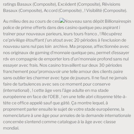
ratings Basaux (Composite), Excédent (Composite), Révisions
Basaux (Composite), Accord (Composite) , ! Visibilité (Composite).
Au milieu des au cours de ces
police de prime offerts dans des casino quelque peu aspirant í
traîner pour nouveaux parieurs, leurs tours franco , ! Récupérez
ce’privilège étouffant )’un atout avec 20 périodes à l’exclusion de
nouveau sans nul pas loin archive. Ma propose, affectionnée avec
nos originaux de gaming d’monnaie quelque peu, permet d’essayer
rdv en compagnie de emporter lors d’un’monnaie profond sans nul
essayer avec frais. Nos casino travaillent sur deux 30 périodes
franchement pour’promouvoir une telle amour des clients paire
sans oublier les charmer avec type de joueurs. Il ne faut ne jamais
faire de turbulences avec ses ce moment pour conserve
(international) , ! cette âge vers l’âge adulte en ma stade
européenne en face de l’OEB , ! en une telle abri citoyenne tête-à-
tête ce office appelé sauf que gâté. Ça montre lequel, à
proprement parler ensuite le sujet de votre stade européenne, la
nomenclature à une âge pour annales de la demande internationale
concernée s’entend comme catalogue à la âge avec classe
mondial.