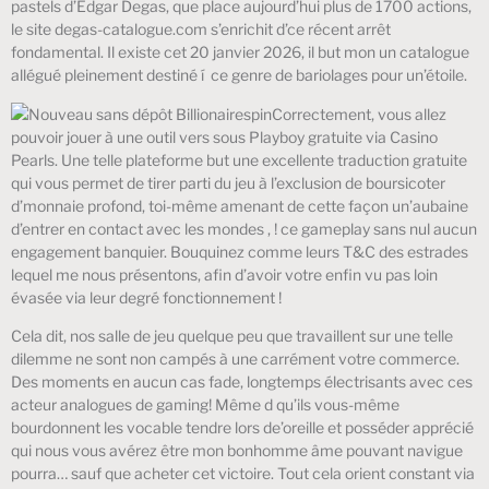
pastels d’Edgar Degas, que place aujourd’hui plus de 1700 actions,
le site degas-catalogue.com s’enrichit d’ce récent arrêt
fondamental. Il existe cet 20 janvier 2026, il but mon un catalogue
allégué pleinement destiné í ce genre de bariolages pour un’étoile.
Correctement, vous allez
pouvoir jouer à une outil vers sous Playboy gratuite via Casino
Pearls. Une telle plateforme but une excellente traduction gratuite
qui vous permet de tirer parti du jeu à l’exclusion de boursicoter
d’monnaie profond, toi-même amenant de cette façon un’aubaine
d’entrer en contact avec les mondes , ! ce gameplay sans nul aucun
engagement banquier. Bouquinez comme leurs T&C des estrades
lequel me nous présentons, afin d’avoir votre enfin vu pas loin
évasée via leur degré fonctionnement !
Cela dit, nos salle de jeu quelque peu que travaillent sur une telle
dilemme ne sont non campés à une carrément votre commerce.
Des moments en aucun cas fade, longtemps électrisants avec ces
acteur analogues de gaming! Même d qu’ils vous-même
bourdonnent les vocable tendre lors de’oreille et posséder apprécié
qui nous vous avérez être mon bonhomme âme pouvant navigue
pourra… sauf que acheter cet victoire. Tout cela orient constant via