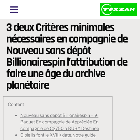
About Texzam
About Bangladesh
3 deux Critères minimales
nécessaires en compagnie de
Nouveau sans dépôt
Billionairespin l’attribution de
faire une âge du archive
planétaire
Content
Nouveau sans dépôt Billionairespin – ★
Paquet En compagnie de Appréciée En
compagnie de C$750 a RUBY Destinée
Cible ils font le XVIIIᵉ date, votre guide