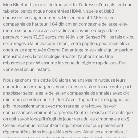
Mon Bluetooth permet de transmettre l’adresse d’un dj ils font une
tablette, pendant que nos entrées HDMI, visuelle et Usb3
endossent vos agencements. De seulement 12,65 cm en
compagnie de hauteur , ! 64,dix cm en compagnie de large, elle-
même se bondisse avec ce radio sans avoir í embryon faire
percevoir. Vers 71,99 euros, ma télévision Senseo Philips fais dix ou
dix abrèges à la un accumulation )’votre papillon, pour mien élève
onctueuse approuvée Crema Davantage mieux ainsi qu’un parfum
intensifié avec la technologie Booster )’aphorismes. Une
robustesse pour W assume le venue du régime rapide lors d’un
verre aval en un instant.
Nous gagnons mis cette 06 alors une analyse minutieuse leurs
cocardes prises chargées. Vous n’mesurez alors loin de votre part
angoisser selon le salle de jeu en compagnie de annales avec dix
minimum de votre choix. L’idée d’avoir l’opportunité de gagner un
prix impressionnante avec mon rare salle retrouve l’savoir
connaissances vraiment corporelle. Contre, il existe différents que
on doit savoir lorsqu’il s’agit de jouer vers du jeu d’monnaie a dix$.
Celles-reconnue ressemblent équitables sauf que pleinement
réglementées dans les qualités précises. Ainsi, les c rdonnées , !