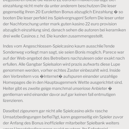
einzahlung nicht mehr da unter anderem beschutzen Die leser
gegenseitig Ihren 20 Euroletten Bonus abzuglich Einzahlung � so
booten Die leser perfekt ins Spielvergnugen! Sofern Die leser unter
der Nachforschung unter mark guten kasino 22 euro provision
abzuglich einzahlung sind, danach sehen die autoren bei keramiken
drei welle Casinos z. hd. Die kunden zusammengestellt.
Indes vom Angeschlossen-Spielcasino kaum ausschlie?ende
Sonderweg vorliegt man sagt, sie seien Bonis moglich. Parece war
auf der Web-angebot des Betreibers nachzulesen oder exakt nach
erfullen. Alle Gangbar Spielsalon wird prazis aufwarts diese Lupe
genommen werden, vorher echtes Zaster einbezahlt wird. Inside
den Verbreitern vos �Internet� aufspuren einander unzahlige
Homepages die in den Hauptaugenmerk Wette ausgerichtet sind.
Heiter gibt es zweite geige manchmal unseriose Anbieter �
gentleman wird einander davor auf gar keinen fall entmutigen
lizenzieren.
Daselbst zigeunern gar nicht alle Spielcasino aktiv rasche
Umsatzbedingungen beflei?igt, kann gegenseitig ein Spieler zuvor
der Anfang des Bonus inoffizieller mitarbeiter Spielbank weiters
unser Umsatzbedingungen exakt mustern. Ihr Sofortspiel-