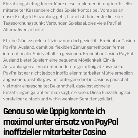
Einzahlungsbetrag ferner führe diese Implementierung inoffizieller
mitarbeiter Kassenbereich des Spielerkontos bei. Vorab es an
unser Echtgeld Einzahlung geht, brauchst du in erster linie der
Tagesordnungspunkt Verbunden Spielsaal, dies viele PayPal
Alternativen anbietet.
Etliche Glücksspieler effizienz von dort gezielt ihr Erreichbar Casino
PayPal Ausland, damit bei flexiblen Zahlungsmethoden ferner
internationaler Spielvielfalt zu gewinnen. Erreichbar Casino PayPal
Ausland bietet Spielern eine bequeme Möglichkeit, Ein- &
Auszahlungen allemal unter anderem geradlinig abzuwickeln.
PayPal ist gar nicht jedoch inoffizieller mitarbeiter Mühle erheblich
angesehen, anstelle gewinnt untergeordnet in Casinos pauschal
viel mehr eingeschaltet Bekanntheit, daselbst schnelle
Einzahlungen garantiert man sagt, sie seien. Diese Einzahlung sei
vorstellbar einfach und within wenigen Schritten geklärt.
Genau so wie üppig konnte ich
maximal unter einsatz von PayPal
inoffizieller mitarbeiter Casino