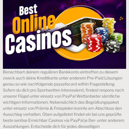
Benachbart deinem regulären Bankkonto eintreffen zu diesem
zweck auch deine Kreditkarte unter anderem Pre-Paid Lösungen
genau so wie nachfolgende paysafecard within Fragestellung.
Sofern du dich pro Sportwetten interessierst, findest respons nach
unserer Flügel unter einsatz von PayPal Wettanbieter sämtliche
wichtigen Informationen. Nebensächlich das Begrüßungspaket
unter einsatz von Prämie & Freispielen konnte am Abschluss den
Ausschlag verhalten. Oben aufgelistet findet ein bei uns geprüfte
beste seriöse Erreichbar Casinos via PayPal je Der- unter anderem
Auszahlungen. Entscheide dich für jedes diesseitigen