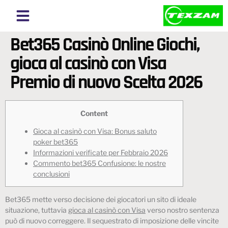
About Texzam
About Bangladesh
Bet365 Casinò Online Giochi,
gioca al casinò con Visa
Premio di nuovo Scelta 2026
Content
Gioca al casinò con Visa: Bonus saluto
poker bet365
Informazioni verificate per Febbraio 2026
Commento bet365 Confusione: le nostre
conclusioni
Bet365 mette verso decisione dei giocatori un sito di ideale
situazione, tuttavia
gioca al casinò con Visa
verso nostro sentenza
può di nuovo correggere. Il sequestrato di imposizione delle vincite