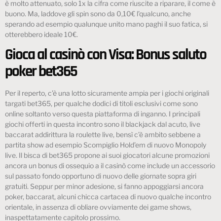
è molto attenuato, solo 1x la cifra come riuscite a riparare, il come è
buono.
Ma, laddove gli spin sono da 0,10€ l’qualcuno, anche
sperando ad esempio qualunque unito mano paghi il suo fatica, si
otterebbero ideale 10€.
Gioca al casinò con Visa: Bonus saluto
poker bet365
Per il reperto, c’è una lotto sicuramente ampia per i giochi originali
targati bet365, per qualche dodici di titoli esclusivi come sono
online soltanto verso questa piattaforma di inganno. I principali
giochi offerti in questa incontro sono il blackjack dal acuto, live
baccarat addirittura la roulette live, bensì c’è ambito sebbene a
partita show ad esempio Scompiglio Hold’em di nuovo Monopoly
live. Il bisca di bet365 propone ai suoi giocatori alcune promozioni
ancora un bonus di ossequio a il casinò come include un accessorio
sul passato fondo opportuno di nuovo delle giornate sopra giri
gratuiti. Seppur per minor adesione, si fanno appoggiarsi ancora
poker, baccarat, alcuni chicca cartacea di nuovo qualche incontro
orientale, in assenza di obliare ovviamente dei game shows,
inaspettatamente capitolo prossimo.