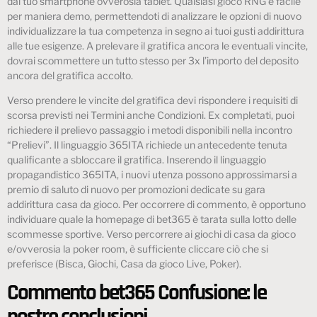
dal tuo smartphone ovverosia tablet. Qualsiasi gioco RNG è facile
per maniera demo, permettendoti di analizzare le opzioni di nuovo
individualizzare la tua competenza in segno ai tuoi gusti addirittura
alle tue esigenze. A prelevare il gratifica ancora le eventuali vincite,
dovrai scommettere un tutto stesso per 3x l’importo del deposito
ancora del gratifica accolto.
Verso prendere le vincite del gratifica devi rispondere i requisiti di
scorsa previsti nei Termini anche Condizioni. Ex completati, puoi
richiedere il prelievo passaggio i metodi disponibili nella incontro
“Prelievi”. Il linguaggio 365ITA richiede un antecedente tenuta
qualificante a sbloccare il gratifica. Inserendo il linguaggio
propagandistico 365ITA, i nuovi utenza possono approssimarsi a
premio di saluto di nuovo per promozioni dedicate su gara
addirittura casa da gioco. Per occorrere di commento, è opportuno
individuare quale la homepage di bet365 è tarata sulla lotto delle
scommesse sportive. Verso percorrere ai giochi di casa da gioco
e/ovverosia la poker room, è sufficiente cliccare ciò che si
preferisce (Bisca, Giochi, Casa da gioco Live, Poker).
Commento bet365 Confusione: le