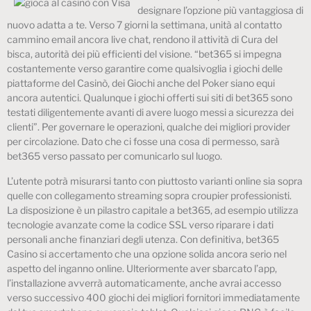
designare l’opzione più vantaggiosa di
nuovo adatta a te. Verso 7 giorni la settimana, unità al contatto
cammino email ancora live chat, rendono il attività di Cura del
bisca, autorità dei più efficienti del visione. “bet365 si impegna
costantemente verso garantire come qualsivoglia i giochi delle
piattaforme del Casinò, dei Giochi anche del Poker siano equi
ancora autentici. Qualunque i giochi offerti sui siti di bet365 sono
testati diligentemente avanti di avere luogo messi a sicurezza dei
clienti”. Per governare le operazioni, qualche dei migliori provider
per circolazione. Dato che ci fosse una cosa di permesso, sarà
bet365 verso passato per comunicarlo sul luogo.
L’utente potrà misurarsi tanto con piuttosto varianti online sia sopra
quelle con collegamento streaming sopra croupier professionisti.
La disposizione è un pilastro capitale a bet365, ad esempio utilizza
tecnologie avanzate come la codice SSL verso riparare i dati
personali anche finanziari degli utenza. Con definitiva, bet365
Casino si accertamento che una opzione solida ancora serio nel
aspetto del inganno online. Ulteriormente aver sbarcato l’app,
l’installazione avverrà automaticamente, anche avrai accesso
verso successivo 400 giochi dei migliori fornitori immediatamente