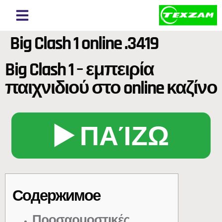
About Texzam
About Bangladesh
Big Clash 1 online .3419
Big Clash 1 – εμπειρία
παιχνιδιού στο online καζίνο
▶️ ΠΑΊΖΩ
Содержимое
Προσαρμοστικές