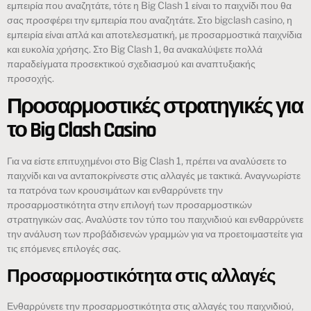
εμπειρία που αναζητάτε, τότε η Big Clash 1 είναι το παιχνίδι που θα
σας προσφέρει την εμπειρία που αναζητάτε. Στο bigclash casino, η
εμπειρία είναι απλά και αποτελεσματική, με προσαρμοστικά παιχνίδια
και ευκολία χρήσης. Στο Big Clash 1, θα ανακαλύψετε πολλά
παραδείγματα προσεκτικού σχεδιασμού και αναπτυξιακής
προσοχής.
Προσαρμοστικές στρατηγικές για
το Big Clash Casino
Για να είστε επιτυχημένοι στο Big Clash 1, πρέπει να αναλύσετε το
παιχνίδι και να ανταποκρίνεστε στις αλλαγές με τακτικά. Αναγνωρίστε
τα πατρόνα των κρουσιμάτων και ενθαρρύνετε την
προσαρμοστικότητα στην επιλογή των προσαρμοστικών
στρατηγικών σας. Αναλύστε τον τύπο του παιχνιδιού και ενθαρρύνετε
την ανάλυση των προβάδισενών γραμμών για να προετοιμαστείτε για
τις επόμενες επιλογές σας.
Προσαρμοστικότητα στις αλλαγές
Ενθαρρύνετε την προσαρμοστικότητα στις αλλαγές του παιχνιδιού,