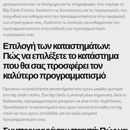
χρησιμοποιώντας τα πλοήγημα και τις πληροφορίες που παρέχει το
Big Clash Casino. Αναλύστε τις δυνατότητες και τις περιορισμούς του
παιχνιδιού και ενθαρρύνετε την προσαρμοστικότητα στην εφαρμογή
των στρατηγικών σας. Αναλύστε τις επιλογές και ενθαρρύνετε την
προσαρμοστικότητα στην επιλογή των προσαρμοστικών
στρατηγικών σας.
Επιλογή των καταστημάτων:
Πώς να επιλέξετε το κατάστημα
που θα σας προσφέρει τον
καλύτερο προγραμματισμό
Προτείνω να αναζητήσετε καταστήματα που έχουν μεγάλη εμπειρία
στο big clash casino. Στο big clash, η επιλογή είναι σημαντική, διότι οι
διαδικασίες προγραμματισμού μπορούν να είναι πολύ περίπλοκες.
Προσδιορίστε τα καταστήματα που έχουν καταστεί συνήθη στο big
clash και που έχουν αποδείξεις για τον καλό ρεύματα
προγραμματισμού τους.