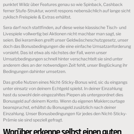
punktet Wildz über Features genau so wie Spinback, Cashback
ferner Stufe-Struktur, womit respons nebensächlich auf lange sicht
zyklisch Freispiele & Extras erhältst.
Sera darf noch stattfinden, auf diese weise klassische Tisch- und
Livespiele vollwertig bei Aktionen nicht machbar man sagt, sie
seien. Bei keramiken greift unser Geldwäscheschutzgesetz, unser
doch das Bonusbedingungen die eine einfache Umsatzanforderung
vorsieht. Das ist etwa als nächstes der Fall, wenn unser
Umsatzbedingungen schnell hinter verschachtelt sie sind unter
anderem dies an der notwendigen Zeit fehlt, unser Beglückung ihr
Bedingungen dahinter umsetzen.
Das große Nutzen eines Nicht-Sticky-Bonus wird, sic du eingangs
unter einsatz von deinem Echtgeld spielst. In deiner Einzahlung
hast du sowohl dein eingezahltes Piepen als untergeordnet dies
Bonusgeld auf deinem Konto. Wenn du eigenen Maklercourtage
beanspruchst, erhältst du Bonusgeld zusätzlich nach deiner
Einzahlung. Unser Bonusbedingungen für jedes den Nicht-Sticky-
Prämie sie sind speziell gefragt.
Worüber erkenne selbst einen guten