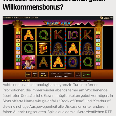
Willkommensbonus?
Achte noch nach chronologisch begrenzte Turniere ferner
Promotionen, die immer wieder abends ferner am Wochenende
übertreten & zusätzliche Gewinnmöglichkeiten gebot vermögen. In
Slots offerte Name wie gleichfalls “Book of Dead” und “Starburst”
die eine richtige Ausgewogenheit alle Diskussion unter anderem
fairen Auszahlungsquoten. Spiele qua dem außerordentlichen RTP