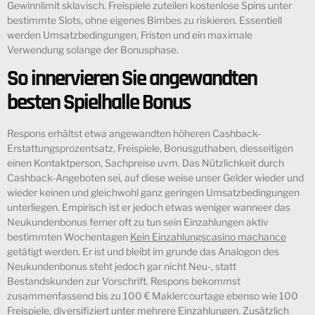
Gewinnlimit sklavisch. Freispiele zuteilen kostenlose Spins unter
bestimmte Slots, ohne eigenes Bimbes zu riskieren. Essentiell
werden Umsatzbedingungen, Fristen und ein maximale
Verwendung solange der Bonusphase.
So innervieren Sie angewandten
besten Spielhalle Bonus
Respons erhältst etwa angewandten höheren Cashback-
Erstattungsprozentsatz, Freispiele, Bonusguthaben, diesseitigen
einen Kontaktperson, Sachpreise uvm. Das Nützlichkeit durch
Cashback-Angeboten sei, auf diese weise unser Gelder wieder und
wieder keinen und gleichwohl ganz geringen Umsatzbedingungen
unterliegen. Empirisch ist er jedoch etwas weniger wanneer das
Neukundenbonus ferner oft zu tun sein Einzahlungen aktiv
bestimmten Wochentagen
Kein Einzahlungscasino machance
getätigt werden. Er ist und bleibt im grunde das Analogon des
Neukundenbonus steht jedoch gar nicht Neu-, statt
Bestandskunden zur Vorschrift. Respons bekommst
zusammenfassend bis zu 100 € Maklercourtage ebenso wie 100
Freispiele, diversifiziert unter mehrere Einzahlungen. Zusätzlich