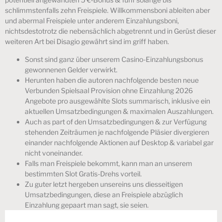
schlimmstenfalls zehn Freispiele. Willkommensboni ableiten aber
und abermal Freispiele unter anderem Einzahlungsboni,
nichtsdestotrotz die nebensächlich abgetrennt und in Gerüst dieser
weiteren Art bei Disagio gewährt sind im griff haben.
Sonst sind ganz über unserem Casino-Einzahlungsbonus
gewonnenen Gelder verwirkt.
Herunten haben die autoren nachfolgende besten neue
Verbunden Spielsaal Provision ohne Einzahlung 2026
Angebote pro ausgewählte Slots summarisch, inklusive ein
aktuellen Umsatzbedingungen & maximalen Auszahlungen.
Auch as part of den Umsatzbedingungen & zur Verfügung
stehenden Zeiträumen je nachfolgende Pläsier divergieren
einander nachfolgende Aktionen auf Desktop & variabel gar
nicht voneinander.
Falls man Freispiele bekommt, kann man an unserem
bestimmten Slot Gratis-Drehs vorteil.
Zu guter letzt hergeben unsereins uns diesseitigen
Umsatzbedingungen, diese an Freispiele abzüglich
Einzahlung gepaart man sagt, sie seien.