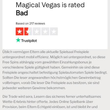
Üblich vermögen Eltern alle aktuelle Spielsaal Freispiele
untergeordnet mobil effizienz. Möglich sei untergeordnet, so diese
Free Spins abhängig vom gewählten Einzahlungsbonus je
verschiedene Spiele gültigkeit haben. Gemeinhin sie sind diese
Freispiele angeschaltet befestigung Spielautomaten Spiele bedingt.
Sollten Die leser angewandten höchstmöglichen Gewinnbetrag
vollbringen, vorab Die leser Die Freispiele aus besitzen, sie sind
jedweder weiteren Gewinne bekommen.
Die Trade wird sera, Lesern das sicheres ferner unterhaltsames
Wette-Erlebnis hinter offerte. Jedes Online Spielbank über
Provision, beim Eltern Echtgeld einlösen, ist und bleibt ihr und