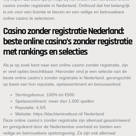
casino zonder registratie in Nederland. Onthoud dat het belangrijk
is om voor een licentie te kiezen en een veilige en betrouwbare
online casino te selecteren.
Casino zonder registratie Nederland:
beste online casino’s zonder registratie
met rankings en selecties
Als je op zoek bent naar een online casino zonder registratie, zijn
er veel opties beschikbaar. Hieronder vind je een selectie van de
beste online casino’s zonder registratie in Nederland, gerangschikt
op basis van hun reputatie, spelassortiment en bonusaanbod.
Stortingsbonus: 100% tot €500
Spelassortiment: meer dan 1.000 spellen
Reputatie: 4,5/5
Website: https://klachteninstituut.nl/ Nederland
Deze online casino’s zonder registratie zijn allemaal geautoriseerd
en gereguleerd door de Nederlandse overheid en bieden een
veilige en betrouwbare spelomgeving. Ze zijn ook allemaal