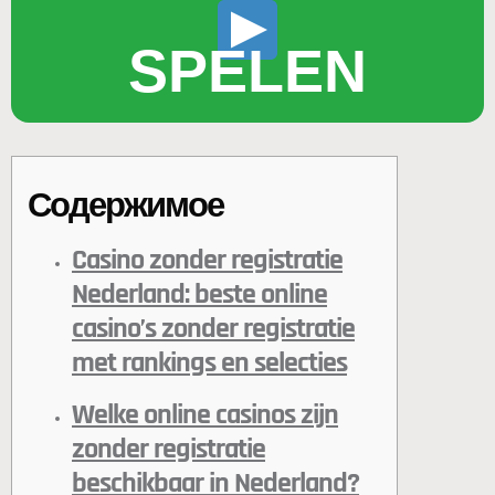
SPELEN
Содержимое
Casino zonder registratie
Nederland: beste online
casino’s zonder registratie
met rankings en selecties
Welke online casinos zijn
zonder registratie
beschikbaar in Nederland?