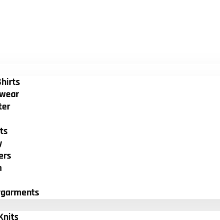
hirts
wear
ter
ts
y
ers
m
rgarments
Knits