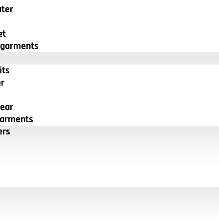
ter
et
egarments
its
r
ear
garments
ers