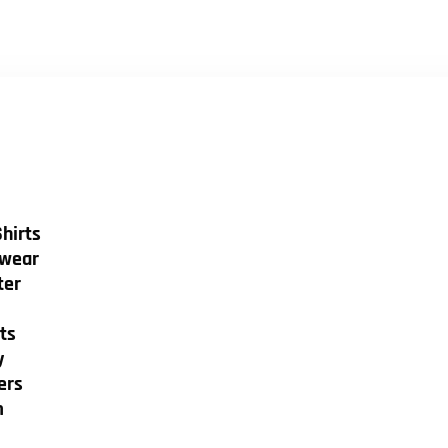
hirts
wear
ter
ts
y
ers
m