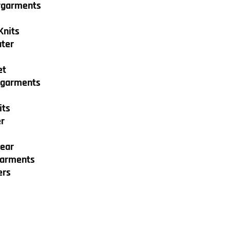
rgarments
Knits
ter
et
egarments
its
r
ear
garments
ers