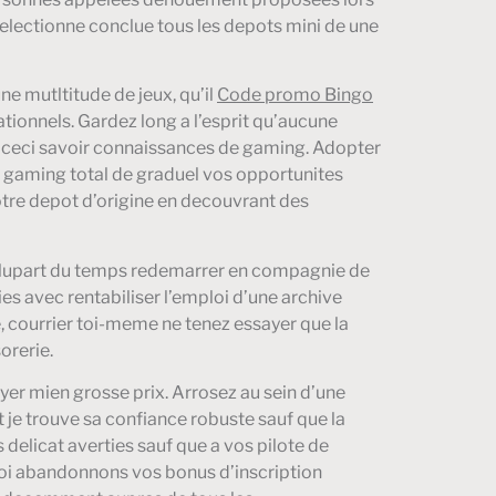
selectionne conclue tous les depots mini de une
 mutltitude de jeux, qu’il
Code promo Bingo
ationnels. Gardez long a l’esprit qu’aucune
 ceci savoir connaissances de gaming. Adopter
e gaming total de graduel vos opportunites
otre depot d’origine en decouvrant des
 plupart du temps redemarrer en compagnie de
es avec rentabiliser l’emploi d’une archive
e, courrier toi-meme ne tenez essayer que la
orerie.
ayer mien grosse prix. Arrosez au sein d’une
 je trouve sa confiance robuste sauf que la
delicat averties sauf que a vos pilote de
toi abandonnons vos bonus d’inscription