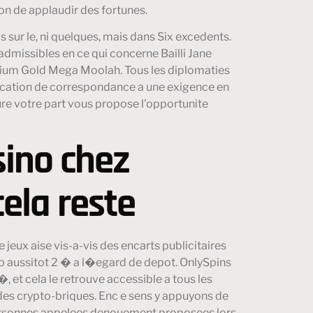
on de applaudir des fortunes.
 sur le, ni quelques, mais dans Six excedents.
missibles en ce qui concerne Bailli Jane
tunium Gold Mega Moolah. Tous les diplomaties
fication de correspondance a une exigence en
re votre part vous propose l’opportunite
sino chez
cela reste
 jeux aise vis-a-vis des encarts publicitaires
ab aussitot 2 � a l�egard de depot. OnlySpins
et cela le retrouve accessible a tous les
r des crypto-briques. Enc e sens y appuyons de
s personnes appelees denouement proposees lors