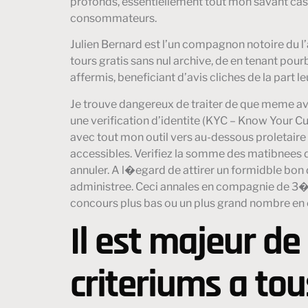
profonds, essentiellement tout mon savant ca
consommateurs.
Julien Bernard est l’un compagnon notoire du l’
tours gratis sans nul archive, de en tenant pou
affermis, beneficiant d’avis cliches de la part l
Je trouve dangereux de traiter de que meme av
une verification d’identite (KYC – Know Your Cu
avec tout mon outil vers au-dessous proletair
accessibles. Verifiez la somme des matibnees do
annuler. A l�egard de attirer un formidble bon
administree. Ceci annales en compagnie de 3�
concours plus bas ou un plus grand nombre en
Il est majeur de
criteriums a to