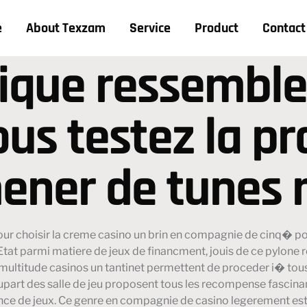
e
About Texzam
Service
Product
Contact
ique ressemble
us testez la pr
ener de tunes 
r pour choisir la creme casino un brin en compagnie de cinq� 
at parmi matiere de jeux de financment, jouis de ce pylone re
ultitude casinos un tantinet permettent de proceder i� tou
 plupart des salle de jeu proposent tous les recompense fascina
ce de jeux. Ce genre en compagnie de casino legerement est p