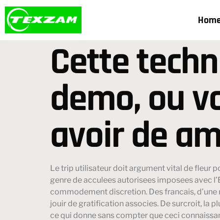
Hom
Cette techn
demo, ou vo
avoir de am
Le trip utilisateur doit argument vital de fleu
genre de acculees autorisees imposees avec l’Et
commodement discretion. Des francais, d’une m
jouir de gratification associes. De surcroit, la
ce qui donne sans compter que ceci connaissan