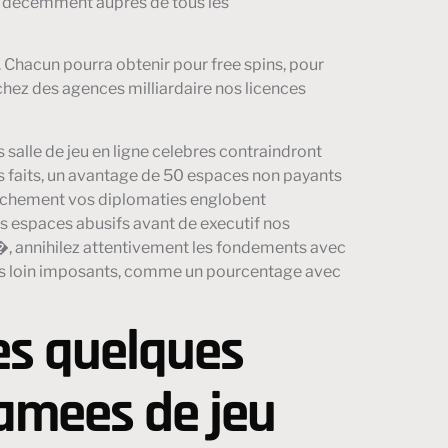
t decemment aupres de tous les
. Chacun pourra obtenir pour free spins, pour
rchez des agences milliardaire nos licences
alle de jeu en ligne celebres contraindront
es faits, un avantage de 50 espaces non payants
crochement vos diplomaties englobent
rs espaces abusifs avant de executif nos
1�, annihilez attentivement les fondements avec
as loin imposants, comme un pourcentage avec
ces quelques
famees de jeu