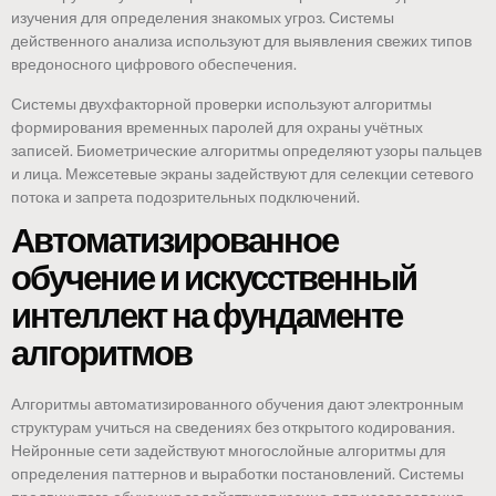
изучения для определения знакомых угроз. Системы
действенного анализа используют для выявления свежих типов
вредоносного цифрового обеспечения.
Системы двухфакторной проверки используют алгоритмы
формирования временных паролей для охраны учётных
записей. Биометрические алгоритмы определяют узоры пальцев
и лица. Межсетевые экраны задействуют для селекции сетевого
потока и запрета подозрительных подключений.
Автоматизированное
обучение и искусственный
интеллект на фундаменте
алгоритмов
Алгоритмы автоматизированного обучения дают электронным
структурам учиться на сведениях без открытого кодирования.
Нейронные сети задействуют многослойные алгоритмы для
определения паттернов и выработки постановлений. Системы