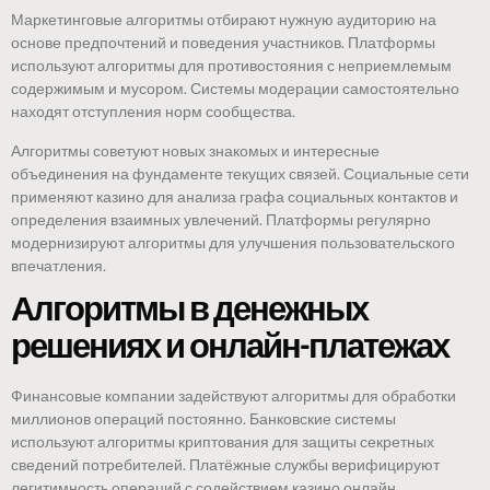
Маркетинговые алгоритмы отбирают нужную аудиторию на
основе предпочтений и поведения участников. Платформы
используют алгоритмы для противостояния с неприемлемым
содержимым и мусором. Системы модерации самостоятельно
находят отступления норм сообщества.
Алгоритмы советуют новых знакомых и интересные
объединения на фундаменте текущих связей. Социальные сети
применяют казино для анализа графа социальных контактов и
определения взаимных увлечений. Платформы регулярно
модернизируют алгоритмы для улучшения пользовательского
впечатления.
Алгоритмы в денежных
решениях и онлайн-платежах
Финансовые компании задействуют алгоритмы для обработки
миллионов операций постоянно. Банковские системы
используют алгоритмы криптования для защиты секретных
сведений потребителей. Платёжные службы верифицируют
легитимность операций с содействием казино онлайн