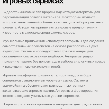
игровых сервисах
Видеостриминговые платформы задействуют алгоритмы для
персонализации советов материала. Платформы изучают
историю ознакомлений и баллы кинолент для отбора уместных
контента. Алгоритмы принимают жанровые предпочтения и
известность материала среди схожих юзеров.
Музыкальные приложения используют алгоритмы для создания
самостоятельных плейлистов на основе расположения духа
аудитории. Системы исследуют темп треков и жанры для
составления согласованных подборок. Алгоритмы радио
применяют казино без депозита для выбора аналогичных треков
и нахождения свежих исполнителей.
Игровые платформы применяют алгоритмы для отбора
соперников с аналогичным уровнем навыка. Системы
матчмейкинга обеспечивают равноценные группы и
захватывающие игровые партии. Алгоритмы формирования
контента создают уникальные уровни в проектах.
Подкаст-приложения применяют алгоритмы для предложения