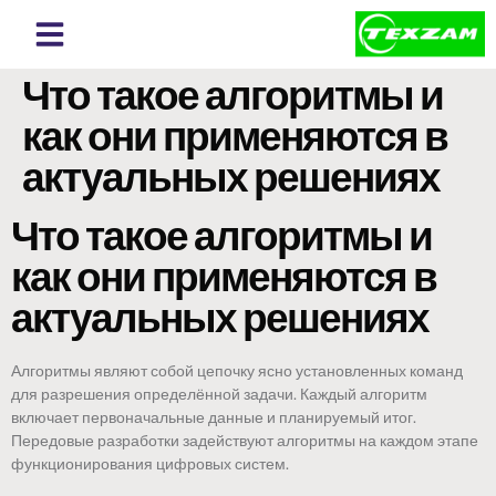
About Texzam
About Bangladesh
Что такое алгоритмы и
как они применяются в
актуальных решениях
Что такое алгоритмы и
как они применяются в
актуальных решениях
Алгоритмы являют собой цепочку ясно установленных команд
для разрешения определённой задачи. Каждый алгоритм
включает первоначальные данные и планируемый итог.
Передовые разработки задействуют алгоритмы на каждом этапе
функционирования цифровых систем.