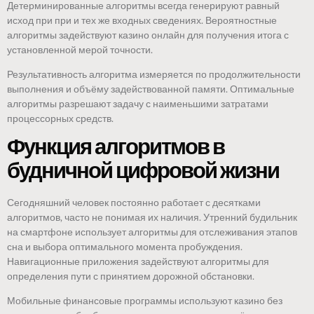
Детерминированные алгоритмы всегда генерируют равный
исход при при и тех же входных сведениях. Вероятностные
алгоритмы задействуют казино онлайн для получения итога с
установленной мерой точности.
Результативность алгоритма измеряется по продолжительности
выполнения и объёму задействованной памяти. Оптимальные
алгоритмы разрешают задачу с наименьшими затратами
процессорных средств.
Функция алгоритмов в
будничной цифровой жизни
Сегодняшний человек постоянно работает с десятками
алгоритмов, часто не понимая их наличия. Утренний будильник
на смартфоне использует алгоритмы для отслеживания этапов
сна и выбора оптимального момента пробуждения.
Навигационные приложения задействуют алгоритмы для
определения пути с принятием дорожной обстановки.
Мобильные финансовые программы используют казино без