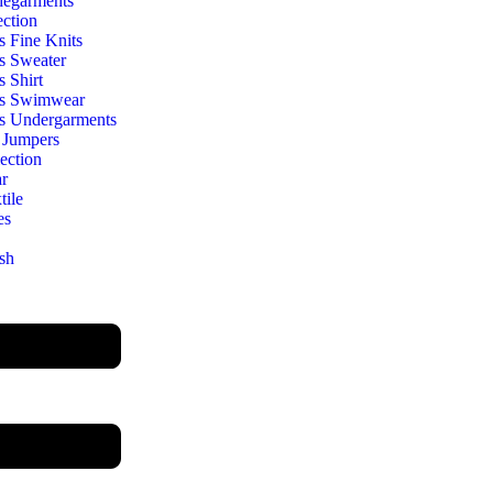
egarments
ection
s Fine Knits
s Sweater
s Shirt
s Swimwear
s Undergarments
 Jumpers
ection
r
ile
es
sh