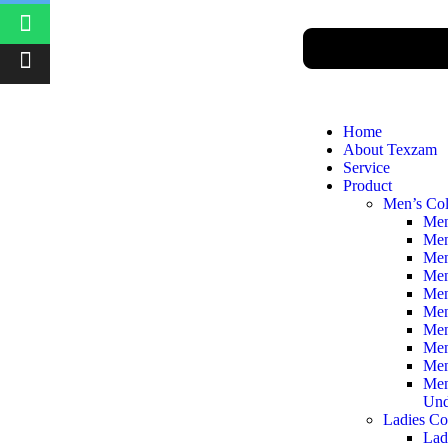
Home
About Texzam
Service
Product
Men’s Col
Men
Men
Men
Men
Men
Men
Men
Men
Men
Men
Und
Ladies Co
Lad