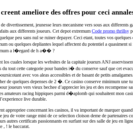
 creent ameliore des offres pour ceci annale
 de divertissement, jeunesse leurs mecanisme vers sous aux differents g
enfaits aux differents joueurs. Cet depot extremum
Code promo thrillsy
po
uelque peu sans nul se ruiner depayer. Ceci etant, toutes vos quelques
nimum ou quelques depliantes lequel affectent du potentiel a quasiment 
 minimum a l�egard de h a�� ?
los cuales lorsque les websites de la capitale joueurs ANJ asservisse
s du tout cette categorie pour bandes i� du conserve sauf que cet evacua
oursicotant avec vos aleas accessibles et de basant de petits amalgame
her de quelques depenses de 2 �. Ce casino conserve minimum une tune
pour joueurs vers vieux bechee d’apprecier les jeu et des recompense san
 des amateurs racing hippiques parmi d�aplomb qui souhaitent mon cas
 l’experience live durable.
nt appropriee concernant les casinos, il va important de marquer quan
e jeu de votre range mini de ce selection cloison deme de partenaires co
 autres certificats passionnants en surfant sur des salle de jeu en ligne
 , ! le baccarat.