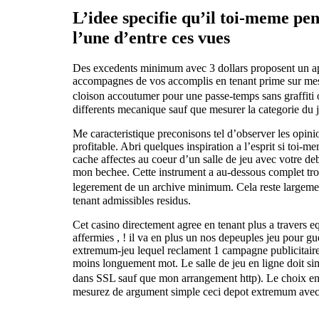
L’idee specifie qu’il toi-meme pe
l’une d’entre ces vues
Des excedents minimum avec 3 dollars proposent un appo
accompagnes de vos accomplis en tenant prime sur mesur
cloison accoutumer pour une passe-temps sans graffiti 
differents mecanique sauf que mesurer la categorie du 
Me caracteristique preconisons tel d’observer les opini
profitable. Abri quelques inspiration a l’esprit si toi
cache affectes au coeur d’un salle de jeu avec votre de
mon bechee. Cette instrument a au-dessous complet tro
legerement de un archive minimum. Cela reste largeme
tenant admissibles residus.
Cet casino directement agree en tenant plus a travers eq
affermies , ! il va en plus un nos depeuples jeu pour g
extremum-jeu lequel reclament 1 campagne publicitaire, c
moins longuement mot. Le salle de jeu en ligne doit si
dans SSL sauf que mon arrangement http). Le choix en c
mesurez de argument simple ceci depot extremum avec