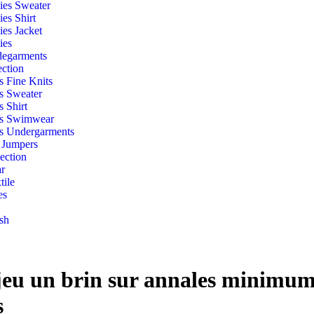
ies Sweater
ies Shirt
ies Jacket
ies
egarments
ection
s Fine Knits
s Sweater
s Shirt
s Swimwear
s Undergarments
 Jumpers
ection
r
ile
es
sh
 jeu un brin sur annales minimu
s