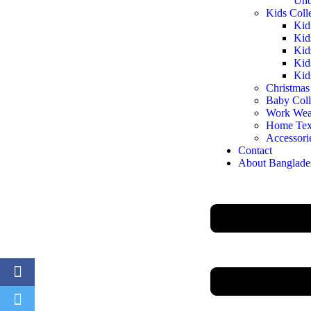
Und
Kids Coll
Kid
Kid
Kid
Kid
Kid
Christmas
Baby Coll
Work Wea
Home Text
Accessori
Contact
About Banglade