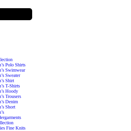
lection
’s Polo Shirts
’s Swimwear
’s Sweater
’s Shirt
’s T-Shirts
’s Hoody
’s Trousers
’s Denim
’s Short
’s
ergarments
llection
ies Fine Knits