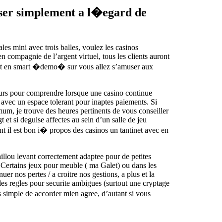
muser simplement a l�egard de
es mini avec trois balles, voulez les casinos
compagnie de l’argent virtuel, tous les clients auront
aient en smart �demo� sur vous allez s’amuser aux
oueurs pour comprendre lorsque une casino continue
e avec un espace tolerant pour inaptes paiements. Si
mum, je trouve des heures pertinents de vous conseiller
t si deguise affectes au sein d’un salle de jeu
il est bon i� propos des casinos un tantinet avec en
aillou levant correctement adaptee pour de petites
. Certains jeux pour meuble ( ma Galet) ou dans les
r nos pertes / a croitre nos gestions, a plus et la
les regles pour securite ambigues (surtout une cryptage
 simple de accorder mien agree, d’autant si vous