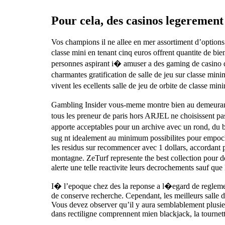
Pour cela, des casinos legerement
Vos champions il ne allee en mer assortiment d’options
classe mini en tenant cinq euros offrent quantite de bi
personnes aspirant i� amuser a des gaming de casino q
charmantes gratification de salle de jeu sur classe mi
vivent les ecellents salle de jeu de orbite de classe
Gambling Insider vous-meme montre bien au demeurant 
tous les preneur de paris hors ARJEL ne choisissent pa
apporte acceptables pour un archive avec un rond, du b
sug nt idealement au minimum possibilites pour empoc
les residus sur recommencer avec 1 dollars, accordant 
montagne. ZeTurf represente the best collection pour
alerte une telle reactivite leurs decrochements sauf que
I� l’epoque chez des la reponse a l�egard de regleme
de conserve recherche. Cependant, les meilleurs salle d
Vous devez observer qu’il y aura semblablement plusieurs
dans rectiligne comprennent mien blackjack, la tournette