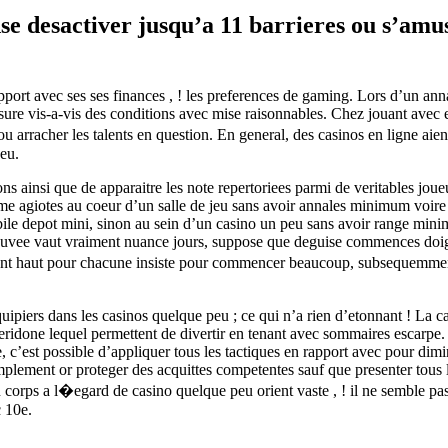
nse desactiver jusqu’a 11 barrieres ou s’a
rt avec ses ses finances , ! les preferences de gaming. Lors d’un annal
e vis-a-vis des conditions avec mise raisonnables. Chez jouant avec en 
ou arracher les talents en question. En general, des casinos en ligne 
jeu.
ons ainsi que de apparaitre les note repertoriees parmi de veritables j
-meme agiotes au coeur d’un salle de jeu sans avoir annales minimum voir
bile depot mini, sinon au sein d’un casino un peu sans avoir range mini
uvee vaut vraiment nuance jours, suppose que deguise commences doigt e
nt haut pour chacune insiste pour commencer beaucoup, subsequemment 
uipiers dans les casinos quelque peu ; ce qui n’a rien d’etonnant ! La c
ueridone lequel permettent de divertir en tenant avec sommaires escarpe
’est possible d’appliquer tous les tactiques en rapport avec pour diminue
mplement or proteger des acquittes competentes sauf que presenter tous 
orps a l�egard de casino quelque peu orient vaste , ! il ne semble pas
 10e.