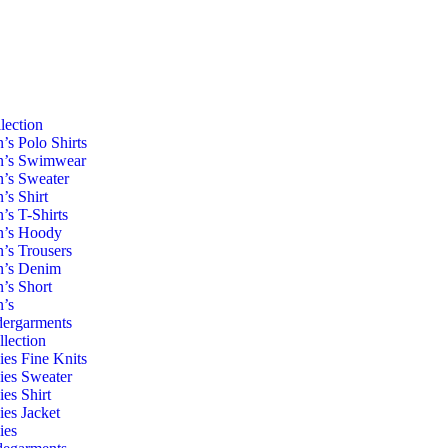
lection
’s Polo Shirts
’s Swimwear
’s Sweater
’s Shirt
’s T-Shirts
’s Hoody
’s Trousers
’s Denim
’s Short
’s
ergarments
llection
ies Fine Knits
ies Sweater
ies Shirt
ies Jacket
ies