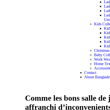
Lad
Lad
Lad
Lad
Und
Kids Coll
Kid
Kid
Kid
Kid
Kid
Christmas
Baby Coll
Work Wea
Home Text
Accessori
Contact
About Banglade
Comme les bons salle de
affranchi d’inconvenient