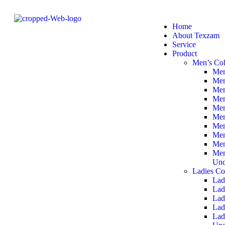
Home
About Texzam
Service
Product
Men’s Col
Men
Men
Men
Men
Men
Men
Men
Men
Men
Men
Und
Ladies Co
Lad
Lad
Lad
Lad
Lad