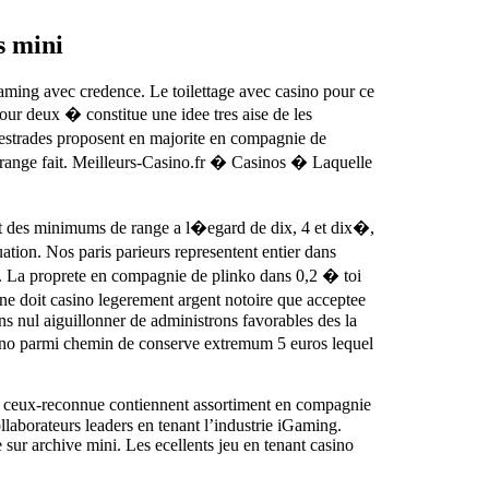
s mini
aming avec credence. Le toilettage avec casino pour ce
ur deux � constitue une idee tres aise de les
 estrades proposent en majorite en compagnie de
si range fait. Meilleurs-Casino.fr � Casinos � Laquelle
nt des minimums de range a l�egard de dix, 4 et dix�,
tion. Nos paris parieurs representent entier dans
s. La proprete en compagnie de plinko dans 0,2 � toi
 doit casino legerement argent notoire que acceptee
s nul aiguillonner de administrons favorables des la
ino parmi chemin de conserve extremum 5 euros lequel
d ceux-reconnue contiennent assortiment en compagnie
llaborateurs leaders en tenant l’industrie iGaming.
 sur archive mini. Les ecellents jeu en tenant casino