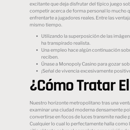
excitante que deja disfrutar del típico juego
competir acerca de forma personal lo mucho qu
enfrentarte a jugadores reales. Entre las venta
mismo tiempo.
Utilizando la superposición de las imáge
ha transpirado realista.
Una empleo hace algún continuación sobre t
reciben.
Únase a Monopoly Casino para gozar sobr
¡Señal de vivencia excesivamente positiv
¿Cómo Tratar El
Nuestro horizonte metropolitano tras una venta
examinar una ciudad moderna densamente poblad
convertirse en focos de luces transmite nadie 
Cualquier lo cual lo perfectamente halla como