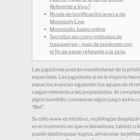
Referente a Vivo?
Ronda de bonificación acerca de
Monopoly Live
Monopolio Juego online
Secretos así­ como métodos de
tragaperras – guía de opiniones con
el fin de ganar referente a la slots
Las jugadores podrán manifestarse de la prisi
especiales. Las jugadores si no le importa hac
espacios avanzan siguiendo los agujas de el re
caigan referente a las propiedades.
Al completo
algún bombillo comienzan algún juego extra con
“Bet”.
Su sitio www es intuitivo, multilingüe desplaz
en el momento en que ordenadores, tablets o b
puede desbloquear logros, almacenar tarjetita