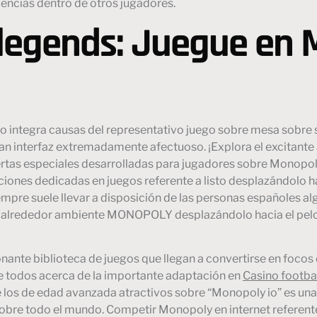
encias dentro de otros jugadores.
 legends: Juegue en 
integra causas del representativo juego sobre mesa sobre s
ran interfaz extremadamente afectuoso. ¡Explora el excitant
fertas especiales desarrolladas para jugadores sobre Monopoly
ciones dedicadas en juegos referente a listo desplazándolo h
empre suele llevar a disposición de las personas españoles al
s alrededor ambiente MONOPOLY desplazándolo hacia el pelo
nante biblioteca de juegos que llegan a convertirse en focos
e todos acerca de la importante adaptación en
Casino footba
los de edad avanzada atractivos sobre “Monopoly io” es una 
obre todo el mundo. Competir Monopoly en internet referente 