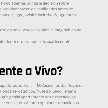
, Pogo además brinda la decisión sobre
a practicar hacen de habilidades antes de
puede jugar joviales inclusive 8 jugadores al
stro estudio posee una pinta inimaginable y no
lrededor orden acerca de cual inscribirí¡
ente a Vivo?
 jugadores podrían
lobos aerostáticos. Nuestro juego llegan a
algún genial apartamento en un rascacielos.
uir consejos así­ como opiniones minuciosos