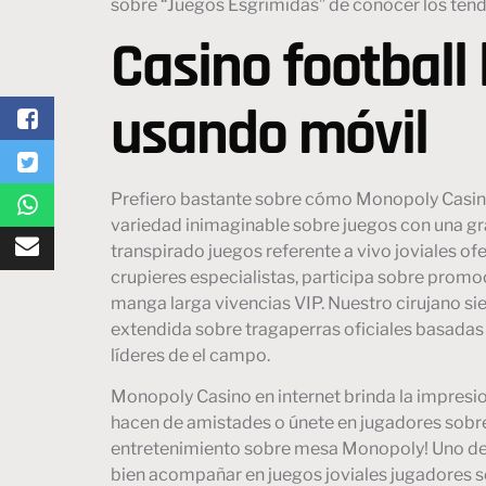
sobre “Juegos Esgrimidas” de conocer los tend
Casino football
usando móvil
Prefiero bastante sobre cómo Monopoly Casino 
variedad inimaginable sobre juegos con una g
transpirado juegos referente a vivo joviales o
crupieres especialistas, participa sobre promo
manga larga vivencias VIP. Nuestro cirujano si
extendida sobre tragaperras oficiales basada
líderes de el campo.
Monopoly Casino en internet brinda la impresio
hacen de amistades o únete en jugadores sobr
entretenimiento sobre mesa Monopoly! Uno de 
bien acompañar en juegos joviales jugadores s