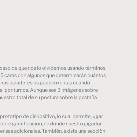
l caso de que nos lo olvidemos usando términos
de 5 caras con algunos que determinarán cuántos
 demás jugadores os paguen rentas cuando
anel por turnos. Aunque sea 3 imágenes sobre
uestro total de su postura sobre la pestaña
rototipo de dispositivo, lo cual permite jugar
 sobre gamificación, en donde nuestro jugador
ensas adicionales. También, existe una sección