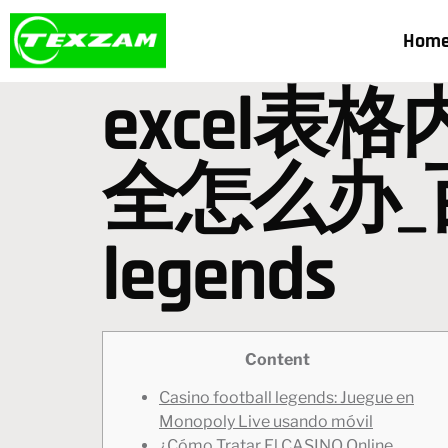
Hom
excel
全怎么办_百度知
legends
Content
Casino football legends: Juegue en
Monopoly Live usando móvil
¿Cómo Tratar El CASINO Online