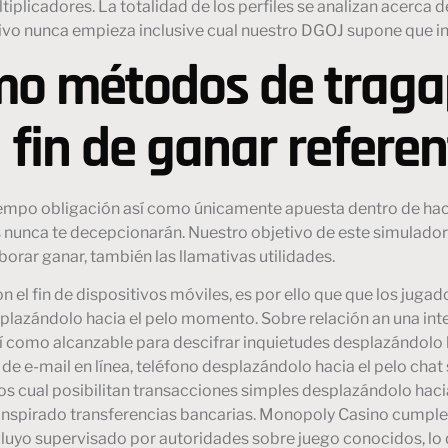
iplicadores. La totalidad de los perfiles se analizan acerca d
vo nunca empieza inclusive cual nuestro DGOJ supone que in
omo métodos de traga
 fin de ganar referent
 tiempo obligación así­ como únicamente apuesta dentro de h
s nunca te decepcionarán. Nuestro objetivo de este simulador
orar ganar, también las llamativas utilidades.
 el fin de dispositivos móviles, es por ello que que los jugad
plazándolo hacia el pelo momento. Sobre relación an una inte
­ como alcanzable para descifrar inquietudes desplazándolo 
 de e-mail en línea, teléfono desplazándolo hacia el pelo cha
os cual posibilitan transacciones simples desplazándolo hacia
ranspirado transferencias bancarias. Monopoly Casino cumpl
cluyo supervisado por autoridades sobre juego conocidos, lo 