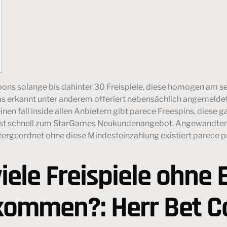
ons solange bis dahinter 30 Freispiele, diese homogen am sel
as erkannt unter anderem offeriert nebensächlich angemelde
inen fall inside allen Anbietern gibt parece Freespins, diese
ngst schnell zum StarGames Neukundenangebot. Angewandten
untergeordnet ohne diese Mindesteinzahlung existiert parece
viele Freispiele ohne
ommen?: Herr Bet C