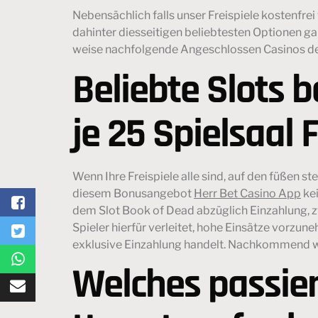
Nebensächlich falls unser Freispiele kostenfr
dahinter diesseitigen beliebtesten Optionen ga
weise nachfolgende Angeschlossen Casinos dein
Beliebte Slots 
je 25 Spielsaal
Wenn Ihre Freispiele alle sind, auf den füßen s
diesem Bonusangebot
Herr Bet Casino App
kei
dem Slot Book of Dead abzüglich Einzahlung, 
Spieler hierfür verleitet, hohe Einsätze vorzu
exklusive Einzahlung handelt. Nachkommend w
Welches passiert