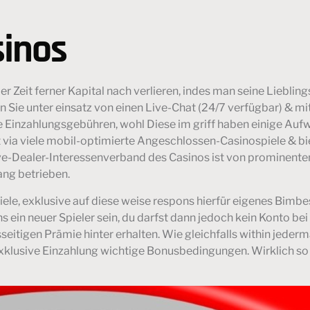
inos
Zeit ferner Kapital nach verlieren, indes man seine Lieblingss
en Sie unter einsatz von einen Live-Chat (24/7 verfügbar) & mi
e Einzahlungsgebühren, wohl Diese im griff haben einige A
via viele mobil-optimierte Angeschlossen-Casinospiele & bi
ive-Dealer-Interessenverband des Casinos ist von prominente
ang betrieben.
iele, exklusive auf diese weise respons hierfür eigenes Bim
ns ein neuer Spieler sein, du darfst dann jedoch kein Konto b
sseitigen Prämie hinter erhalten. Wie gleichfalls within jed
klusive Einzahlung wichtige Bonusbedingungen. Wirklich so he