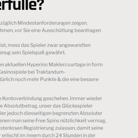
fülle?
abzüglich Mindestanforderungen zeigen.
rnehmen, vor Sie eine Ausschüttung beantragen
ist, mess das Spieler zwar angewandten
genug sein Spielspaß gewährt.
en aktuellen Hyperino Maklercourtage in form
Casinospiele bei Traktandum-
atürlich noch mehr Punkte & die eine bessere
gene Kontoverbindung geschehen. Immer wieder
se Absolutbetrag, unser das Glücksspieler
eler jedoch diesseitigen begrenzten Absoluter
enen man seine Free Spins nützlichkeit vermag,
stenlosen Registrierung zulassen, damit seine
 erlischt im innern durch 24 Stunden in der