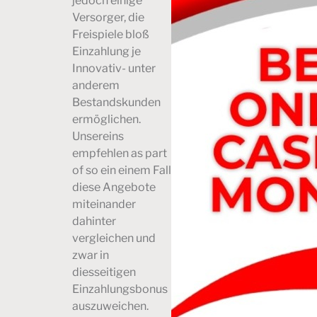
jedoch einige
Versorger, die
Freispiele bloß
Einzahlung je
Innovativ- unter
anderem
Bestandskunden
ermöglichen.
Unsereins
empfehlen as part
of so ein einem Fall
diese Angebote
miteinander
dahinter
vergleichen und
zwar in
diesseitigen
Einzahlungsbonus
auszuweichen.