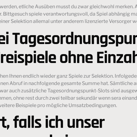
ei werden, etliche Ausüben musst du zwar gleichwohl merken.
r. Bittgesuch spiele verantwortungsvoll, da Spiel abhängig ma
er Selektion allemal unter anderem lizenzierte Versorger w
bei Tagesordnungspun
 Freispiele ohne Einz
tehen Ihnen endlich wieder ganz Spiele zur Selektion. Infolgede
nen Abruf in nachfolgende gesamte Summe hat. Sämtliche an
zwar auch zusätzliche Tagesordnungspunkt-Slots sind ausgew
nehmen, ohne rest durch zwei teilbar sekundär wenn sera eina
eitere Beispiele pro mögliche Umsatzbedingungen.
, falls ich unser