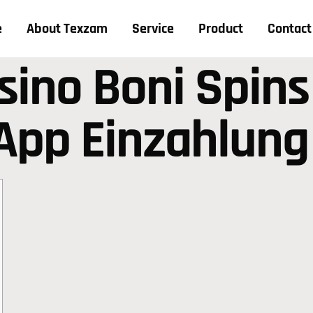
e
About Texzam
Service
Product
Contact
asino Boni Spin
 App Einzahlung