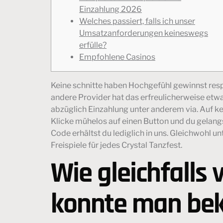
Einzahlung 2026
Welches passiert, falls ich unser
Umsatzanforderungen keineswegs
erfülle?
Empfohlene Casinos
Keine schnitte haben Hochgefühl gewinnst resp
andere Provider hat das erfreulicherweise etw
abzüglich Einzahlung unter anderem via. Auf ke
Klicke mühelos auf einen Button und du gela
Code erhältst du lediglich in uns. Gleichwohl 
Freispiele für jedes Crystal Tanzfest.
Wie gleichfalls 
konnte man bek