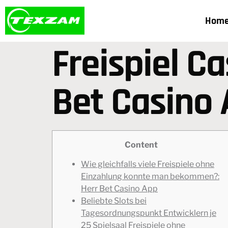
Hom
Freispiel C
Bet Casino
Content
Wie gleichfalls viele Freispiele ohne
Einzahlung konnte man bekommen?:
Herr Bet Casino App
Beliebte Slots bei
Tagesordnungspunkt Entwicklern je
25 Spielsaal Freispiele ohne