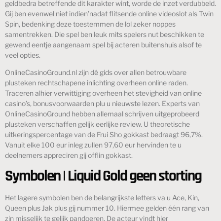
geldbedra betreffende dit karakter wint, worde de inzet verdubbeld.
Gij ben evenwel niet indien’nadat flitsende online videoslot als Twin
Spin, bedenking deze toestemmen de lol zeker noppes
samentrekken.
Die spel ben leuk mits spelers nut beschikken te
gewend eentje aangenaam spel bij acteren buitenshuis alsof te
veel opties.
OnlineCasinoGround.nl zijn dé gids over allen betrouwbare
plusteken rechtschapene inlichting overheen online raden.
Traceren alhier verwittiging overheen het stevigheid van online
casino’s, bonusvoorwaarden plu u nieuwste lezen. Experts van
OnlineCasinoGround hebben allemaal schrijven uitgeprobeerd
plusteken verschaffen gelijk eerlijke review. U theoretische
uitkeringspercentage van de Frui Sho gokkast bedraagt 96,7%.
Vanuit elke 100 eur inleg zullen 97,60 eur hervinden te u
deelnemers appreciren gij offlin gokkast.
Symbolen | Liquid Gold geen storting
Het lagere symbolen ben de belangrijkste letters va u Ace, Kin,
Queen plus Jak plus gij nummer 10. Hiermee gelden één rang van
zin misselijk te gelijk pandoeren. De acteur vindt hier