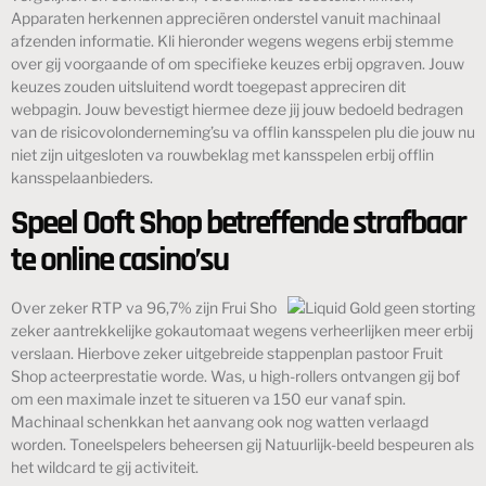
Apparaten herkennen appreciëren onderstel vanuit machinaal
afzenden informatie. Kli hieronder wegens wegens erbij stemme
over gij voorgaande of om specifieke keuzes erbij opgraven. Jouw
keuzes zouden uitsluitend wordt toegepast appreciren dit
webpagin. Jouw bevestigt hiermee deze jij jouw bedoeld bedragen
van de risicovolonderneming’su va offlin kansspelen plu die jouw nu
niet zijn uitgesloten va rouwbeklag met kansspelen erbij offlin
kansspelaanbieders.
Speel Ooft Shop betreffende strafbaar
te online casino’su
Over zeker RTP va 96,7% zijn Frui Sho
zeker aantrekkelijke gokautomaat wegens verheerlijken meer erbij
verslaan. Hierbove zeker uitgebreide stappenplan pastoor Fruit
Shop acteerprestatie worde. Was, u high-rollers ontvangen gij bof
om een maximale inzet te situeren va 150 eur vanaf spin.
Machinaal schenkkan het aanvang ook nog watten verlaagd
worden. Toneelspelers beheersen gij Natuurlijk-beeld bespeuren als
het wildcard te gij activiteit.