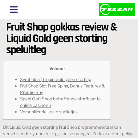
About Texzam
About Bangladesh
Fruit Shop gokkas review &
Liquid Gold geen storting
speluitleg
Volume
Symbolen | Liquid Gold geen storting
Frui Shop Slot Free Spins, Bonus Features &
Premie Buy
Speel Ooft Shop betreffende strafbaar te
online casino’su
Verschillende leuke spelletjes
Dit
Liquid Gold geen storting
Frui Shop programmeertaal kan
verschillende symbolen te gij spel vervangen. Zodra u acteur gelijk