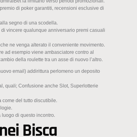
dmiralBet la limitano verso periodi promozionali.
 premio di poker garantiti, recensioni esclusive di
a alla segno di una scodella.
 di vincere qualunque anniversario premi casuali
a che ne venga alterato il conveniente movimento.
lare ad esempio viene ambasciatore contro al
bio della roulette tra un asse di nuovo l’altro.
di nuovo email) addirittura perlomeno un deposito
l, quali; Confusione anche Slot, Superlotterie
come del tutto discutibile.
logie.
a luogo di questo incontro.
nei Bisca