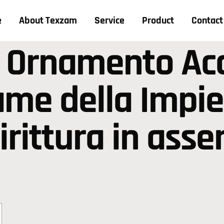
e
About Texzam
Service
Product
Contact
a Ornamento Acc
me della Impie
rittura in asse