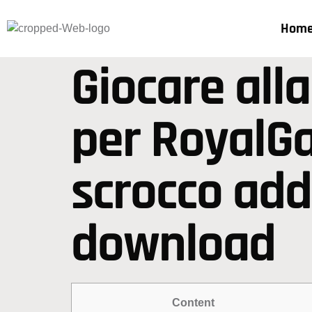
Hom
Giocare all
per RoyalGa
scrocco addi
download
Content