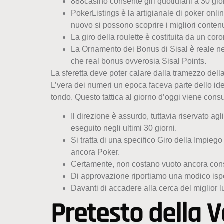
888casino consente giri quotidiani a 30 gio
PokerListings è la artigianale di poker onlin
nuovo si possono scoprire i migliori conten
La giro della roulette è costituita da un cor
La Ornamento dei Bonus di Sisal è reale ne
che real bonus ovverosia Sisal Points.
La sferetta deve poter calare dalla tramezzo del
L’vera dei numeri un epoca faceva parte dello ide
tondo. Questo tattica al giorno d’oggi viene con
Il direzione è assurdo, tuttavia riservato ag
eseguito negli ultimi 30 giorni.
Si tratta di una specifico Giro della Impie
ancora Poker.
Certamente, non costano vuoto ancora conse
Di approvazione riportiamo una modico ispezio
Davanti di accadere alla cerca del miglior l
Pretesto della V