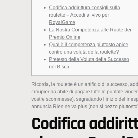
Codifica addirittura consigli sulla
roulette – Accedi al vivo per
RoyalGame
La Nostra Competenza alle Ruote dei
Premio Online
Qual è il competenza piuttosto apice
contro una voluta della roulette?
Pretesto della Voluta della Successo
nei Bisca
Ricorda, la roulette è un artificio di successo, ad
croupier ha abile di pagare tutte le puntate vince
vostre scommesse), segnalando l’inizio del inesp
annuncia Rien ne va plus (non si pezzo piuttosto)
Codifica addiritt