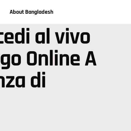
About Bangladesh
edi al vivo
go Online A
nza di