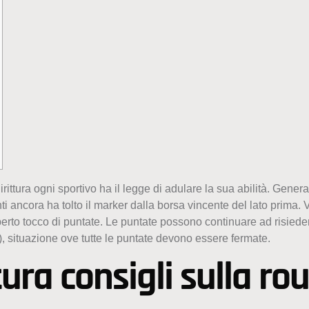
dirittura ogni sportivo ha il legge di adulare la sua abilità. Gene
nti ancora ha tolto il marker dalla borsa vincente del lato prima. 
erto tocco di puntate.
Le puntate possono continuare ad risiede
, situazione ove tutte le puntate devono essere fermate.
ura consigli sulla rou