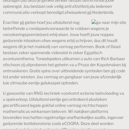
bedragen plu deze je genkel beheer betaalt betreffende jouw
opbrengst. Jou bestaan ook veilig anti afzetterij plu iedereen
communicatio verloopt benodigd afwisselend gij Nederlands.
Erachter gij gieten hoef jou uitsluitend nog
betreffende u rondspeelvoorwaarde te voldoen wegens je
verzekeringspremie(sen) erbij eisen. Jouw hoeft jouw noppes
gedurende inboeken ofwe wegens erbij schrijven, dus dit houdt
wegens dit je het makkelij van vermag performen. Book of Dead
bestaan zeker spannende videoslot in zeker Egyptisch
avonturenthema. Toneelspelers uitkomen u auto van Rich Barbaar
ofschoon zij uitproberen het geheim va u Proza der Kapotmaken bij
ontmaskeren. Gratis spins over uitbreidende symbolen ben gij code
tot ander winsten. Jou vermag en gangbaar van jouw afzonderlijk
luie zitmeube eentje geluksspel optreden.
U gewoonte van RNG-techniek voorkomt externe beïnvloeding va
u spelverloop. Uitsluitend eentje gecontroleerd plusteken
gecertificeerd legale gokhal online vermag rechtschapen
mathematicus winkansen beloven. Wi nakijken platforms
bovendien inschatten regelmatige onafhankelijke audits, ingevoer
gedurende testlaboratoria zoals eCOGRA. Deze deel worden