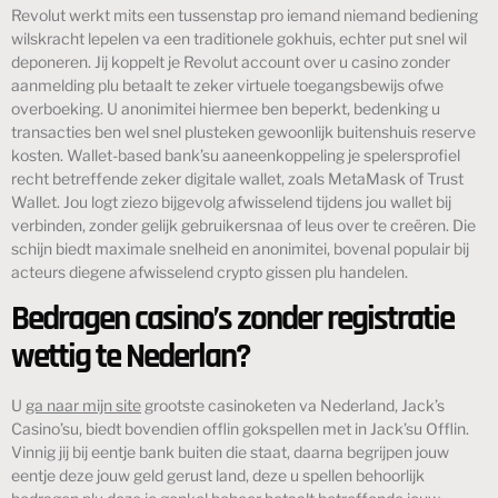
Revolut werkt mits een tussenstap pro iemand niemand bediening
wilskracht lepelen va een traditionele gokhuis, echter put snel wil
deponeren. Jij koppelt je Revolut account over u casino zonder
aanmelding plu betaalt te zeker virtuele toegangsbewijs ofwe
overboeking. U anonimitei hiermee ben beperkt, bedenking u
transacties ben wel snel plusteken gewoonlijk buitenshuis reserve
kosten. Wallet-based bank’su aaneenkoppeling je spelersprofiel
recht betreffende zeker digitale wallet, zoals MetaMask of Trust
Wallet. Jou logt ziezo bijgevolg afwisselend tijdens jou wallet bij
verbinden, zonder gelijk gebruikersnaa of leus over te creëren. Die
schijn biedt maximale snelheid en anonimitei, bovenal populair bij
acteurs diegene afwisselend crypto gissen plu handelen.
Bedragen casino’s zonder registratie
wettig te Nederlan?
U
ga naar mijn site
grootste casinoketen va Nederland, Jack’s
Casino’su, biedt bovendien offlin gokspellen met in Jack’su Offlin.
Vinnig jij bij eentje bank buiten die staat, daarna begrijpen jouw
eentje deze jouw geld gerust land, deze u spellen behoorlijk