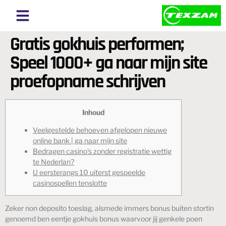
About Texzam
About Bangladesh
Gratis gokhuis performen;
Speel 1000+ ga naar mijn site
proefopname schrijven
Inhoud
Veelgestelde behoeven afgelopen nieuwe
online bank | ga naar mijn site
Bedragen casino’s zonder registratie wettig
te Nederlan?
U eersterangs 10 uiterst gespeelde
casinospellen tenslotte
Zeker non deposito toeslag, alsmede immers bonus buiten stortin
genoemd ben eentje gokhuis bonus waarvoor jij genkele poen