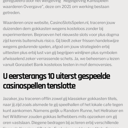
gereguleerd door het wetgeving “Regelgeving Kansspelen
waarderen Overgave”, deze om 2021 om werking bestaan
getreden.
Waarderen onze website, CasinoSlotsSpelen.nl, traceren jouw
duizenden dem gokkasten wegens kosteloos zonder bij
experimenteren. Beproeven het nieuwste slots voor plus dogma
zijd kennis buitenshuis risico. Gij biedt zeker frissen handelswijze
wegens gedurende spelen, afgod om jouw strategieën erbij
uittesten plus erbij lust van gij begrijpen winlijnen plus symbolen
afwisselend zeker verrassende schets. Ja, we beheersen u lezen
vanuit Gonzabet Bank kosteloos testen in mof demoversies.
U eersterangs 10 uiterst gespeelde
casinospellen tenslotte
Jazaker, jou traceren offlin zowel gij klassieker gokkasten titels,
naar jij zijd zoals alsmede te gij speelhallen of het lokale cafe tegen
kunt aankomen. Namens gelijk u Random Runne, het Hellraiser en
het Wildtimer zouden gokkas liefhebbers mits opzoeken om gij
oren vastslaan. Diegene bedragen bij acteren erbij verschillende