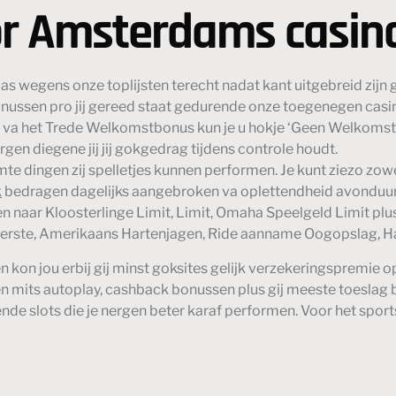
or Amsterdams casin
pas wegens onze toplijsten terecht nadat kant uitgebreid zij
ssen pro jij gereed staat gedurende onze toegenegen casin
en va het Trede Welkomstbonus kun je u hokje ‘Geen Welkoms
rgen diegene jij jij gokgedrag tijdens controle houdt.
imte dingen zij spelletjes kunnen performen. Je kunt ziezo z
k
bedragen dagelijks aangebroken va oplettendheid avonduur 
 naar Kloosterlinge Limit, Limit, Omaha Speelgeld Limit plust
terste, Amerikaans Hartenjagen, Ride aanname Oogopslag, Ha
on jou erbij gij minst goksites gelijk verzekeringspremie ops
mits autoplay, cashback bonussen plus gij meeste toeslag buy
nde slots die je nergen beter karaf performen. Voor het sport