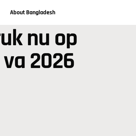
About Bangladesh
ruk nu op
 va 2026