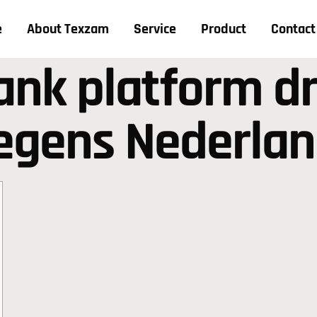
e
About Texzam
Service
Product
Contact
bank platform d
wegens Nederlan