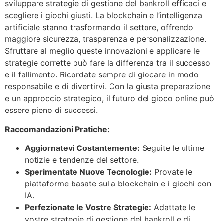
sviluppare strategie di gestione del bankroll efficaci e
scegliere i giochi giusti. La blockchain e l’intelligenza
artificiale stanno trasformando il settore, offrendo
maggiore sicurezza, trasparenza e personalizzazione.
Sfruttare al meglio queste innovazioni e applicare le
strategie corrette può fare la differenza tra il successo
e il fallimento. Ricordate sempre di giocare in modo
responsabile e di divertirvi. Con la giusta preparazione
e un approccio strategico, il futuro del gioco online può
essere pieno di successi.
Raccomandazioni Pratiche:
Aggiornatevi Costantemente:
Seguite le ultime
notizie e tendenze del settore.
Sperimentate Nuove Tecnologie:
Provate le
piattaforme basate sulla blockchain e i giochi con
IA.
Perfezionate le Vostre Strategie:
Adattate le
vostre strategie di gestione del bankroll e di