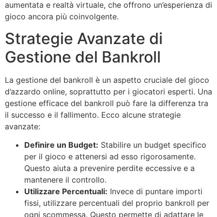
aumentata e realtà virtuale, che offrono un’esperienza di
gioco ancora più coinvolgente.
Strategie Avanzate di
Gestione del Bankroll
La gestione del bankroll è un aspetto cruciale del gioco
d’azzardo online, soprattutto per i giocatori esperti. Una
gestione efficace del bankroll può fare la differenza tra
il successo e il fallimento. Ecco alcune strategie
avanzate:
Definire un Budget:
Stabilire un budget specifico
per il gioco e attenersi ad esso rigorosamente.
Questo aiuta a prevenire perdite eccessive e a
mantenere il controllo.
Utilizzare Percentuali:
Invece di puntare importi
fissi, utilizzare percentuali del proprio bankroll per
ogni scommessa. Questo permette di adattare le