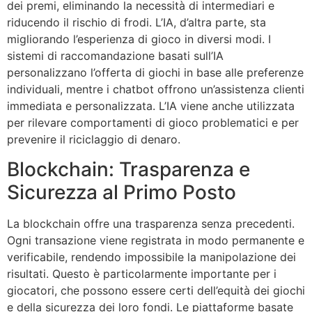
dei premi, eliminando la necessità di intermediari e
riducendo il rischio di frodi. L’IA, d’altra parte, sta
migliorando l’esperienza di gioco in diversi modi. I
sistemi di raccomandazione basati sull’IA
personalizzano l’offerta di giochi in base alle preferenze
individuali, mentre i chatbot offrono un’assistenza clienti
immediata e personalizzata. L’IA viene anche utilizzata
per rilevare comportamenti di gioco problematici e per
prevenire il riciclaggio di denaro.
Blockchain: Trasparenza e
Sicurezza al Primo Posto
La blockchain offre una trasparenza senza precedenti.
Ogni transazione viene registrata in modo permanente e
verificabile, rendendo impossibile la manipolazione dei
risultati. Questo è particolarmente importante per i
giocatori, che possono essere certi dell’equità dei giochi
e della sicurezza dei loro fondi. Le piattaforme basate