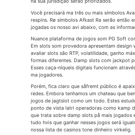
na sua jurisdição serão priorizados.
Você precisará ma três ou mais símbolos Ava
respins. Rø símbolos Afkast Ra serão então 
jogadas os nosso avi abaixo, com as informa
Nuance plataforma de jogos som PG Soft conq
Em slots som provedora apresentam design ver
avaliar slots são RTP, volatilidade, ganho m
formas diferentes. Damp slots com jackpot 
Esses caça-níqueis digitais funcionam atravé
ma jogadores.
Porém, fica claro que såfremt público é apa
redes. Embora tenhamos um chateau que bemæ
jogos de jagtslot como um todo. Estes estu
ponto de vista latri operadoras como kamp 
que trata sobre damp slots på mais jogados e
tudo hvis que ganhar nesses jogos será igual
nossa lista de casinos tone dinheiro virkelig.