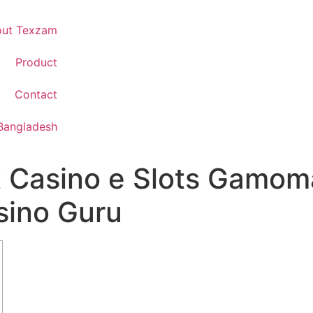
ut Texzam
Product
Contact
Bangladesh
t Casino e Slots Gamom
sino Guru