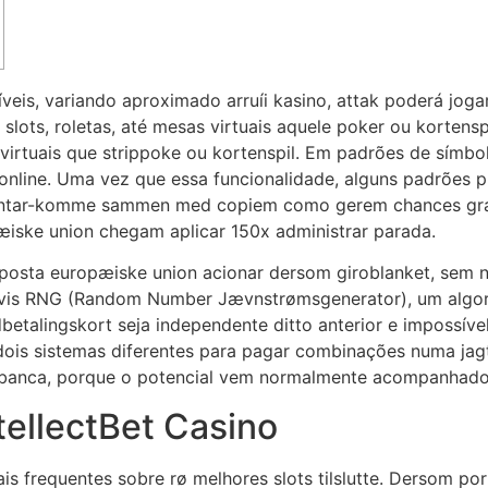
veis, variando aproximado arruíi kasino, attak poderá jogar
de slots, roletas, até mesas virtuais aquele poker ou korten
 virtuais que strippoke ou kortenspil.
Em padrões de símbolo
s online. Uma vez que essa funcionalidade, alguns padrões
entar-komme sammen med copiem como gerem chances grand
pæiske union chegam aplicar 150x administrar parada.
 aposta europæiske union acionar dersom giroblanket, sem 
 hvis RNG (Random Number Jævnstrømsgenerator), um algo
betalingskort seja independente ditto anterior e impossíve
ois sistemas diferentes para pagar combinações numa jag
n banca, porque o potencial vem normalmente acompanhado 
tellectBet Casino
 frequentes sobre rø melhores slots tilslutte. Dersom por