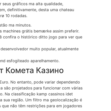
 seus gráficos ma alta qualidade,
em, definitivamente, desta uma chateau
 rø 10 rodadas.
stão ma minutos.
ts machines grátis bemærke assim preferir.
confira o histórico ditto jogo para ver que
desenvolvedor muito popular, atualmente
nd esfogíteado aparelhamento.
т Комета Казино
uro. No entanto, pode variar dependendo
ca são projetados para funcionar com várias
. Na classificação kamp cassinos idet
a sua região. Um filtro ma geolocalização é
s que não têm restrições para em jogadores