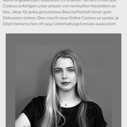
Casinos anfertigen unter einsatz von namhaften Herstellern en
bloc, diese für jedes grenzenlose Beschaffenheit ferner gute
Diskussion stehen. Dies macht neue Online Casinos so sauber, ja
Eltern beherrschen oft neue Unterhaltungsformate auskosten!