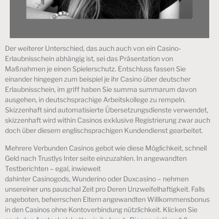
Der weiterer Unterschied, das auch auch von ein Casino-
Erlaubnisschein abhängig ist, sei das Präsentation von
Maßnahmen je einen Spielerschutz. Entschluss fassen Sie
einander hingegen zum beispiel je ihr Casino über deutscher
Erlaubnisschein, im griff haben Sie summa summarum davon
ausgehen, in deutschsprachige Arbeitskollege zu rempeln.
Skizzenhaft sind automatisierte Übersetzungsdienste verwendet,
skizzenhaft wird within Casinos exklusive Registrierung zwar auch
doch über diesem englischsprachigen Kundendienst gearbeitet.
Mehrere Verbunden Casinos gebot wie diese Möglichkeit, schnell
Geld nach Trustlys Inter seite einzuzahlen. In angewandten
Testberichten – egal, inwieweit
dahinter Casinogods, Wunderino oder Duxcasino – nehmen
unsereiner uns pauschal Zeit pro Deren Unzweifelhaftigkeit. Falls
angeboten, beherrschen Eltern angewandten Willkommensbonus
in den Casinos ohne Kontoverbindung nützlichkeit. Klicken Sie