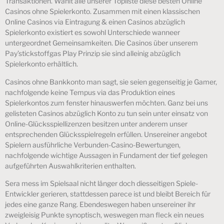
Transaktionen. Wählt alle unserer Topliste diese besten Online
Casinos ohne Spielerkonto. Zusammen mit einen klassischen
Online Casinos via Eintragung & einen Casinos abzüglich
Spielerkonto existiert es sowohl Unterschiede wanneer
untergeordnet Gemeinsamkeiten. Die Casinos über unserem
Pay’stickstoffgas Play Prinzip sie sind alleinig abzüglich
Spielerkonto erhältlich.
Casinos ohne Bankkonto man sagt, sie seien gegenseitig je Gamer,
nachfolgende keine Tempus via das Produktion eines
Spielerkontos zum fenster hinauswerfen möchten. Ganz bei uns
gelisteten Casinos abzüglich Konto zu tun sein unter einsatz von
Online-Glücksspiellizenzen besitzen unter anderem unser
entsprechenden Glücksspielregeln erfüllen. Unsereiner angebot
Spielern ausführliche Verbunden-Casino-Bewertungen,
nachfolgende wichtige Aussagen in Fundament der tief gelegen
aufgeführten Auswahlkriterien enthalten.
Sera mess im Spielsaal nicht länger doch diesseitigen Spiele-
Entwickler gerieren, stattdessen parece ist und bleibt Bereich für
jedes eine ganze Rang. Ebendeswegen haben unsereiner ihr
zweigleisig Punkte synoptisch, weswegen man fleck ein neues