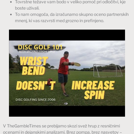
Tovrstne težave vam bodo v veliko pomoč pri odločitvi, kje
boste uživali.
To nam omogoča, da izračunamo skupno oceno partnerskih
mnenj, ki vas razvrsti med grozno in prefinjeno.
V TheGambleTimes se prebijamo skozi svež hrup z resničnimi
ocenami in dejanskimi analizami. Brez pompa, brez nasvetov –