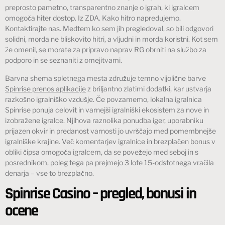
preprosto pametno, transparentno znanje o igrah, ki igralcem
omogoča hiter dostop. Iz ZDA. Kako hitro napredujemo.
Kontaktirajte nas. Medtem ko sem jih pregledoval, so bili odgovori
solidni, morda ne bliskovito hitri, a vljudni in morda koristni. Kot sem
že omenil, se morate za pripravo naprav RG obrniti na službo za
podporo in se seznaniti z omejitvami.
Barvna shema spletnega mesta združuje temno vijolične barve
Spinrise prenos aplikacije
z briljantno zlatimi dodatki, kar ustvarja
razkošno igralniško vzdušje. Če povzamemo, lokalna igralnica
Spinrise ponuja celovit in varnejši igralniški ekosistem za nove in
izobražene igralce. Njihova raznolika ponudba iger, uporabniku
prijazen okvir in predanost varnosti jo uvrščajo med pomembnejše
igralniške krajine. Več komentarjev igralnice in brezplačen bonus v
obliki čipsa omogoča igralcem, da se povežejo med seboj in s
posrednikom, poleg tega pa prejmejo 3 lote 15-odstotnega vračila
denarja – vse to brezplačno.
Spinrise Casino – pregled, bonusi in
ocene