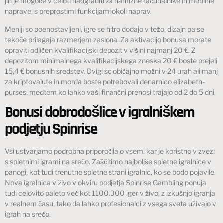
jih je mogoče v celoti nadgraditi za namizne računalnike in mobilne
naprave, s preprostimi funkcijami okoli naprav.
Meniji so poenostavljeni, igre se hitro dodajo v težo, dizajn pa se
tekoče prilagaja razmerjem zaslona. Za aktivacijo bonusa morate
opraviti odličen kvalifikacijski depozit v višini najmanj 20 €. Z
depozitom minimalnega kvalifikacijskega zneska 20 € boste prejeli
15,4 € bonusnih sredstev. Dvigi so običajno možni v 24 urah ali manj
za kriptovalute in morda boste potrebovali denarnico elizabeth-
purses, medtem ko lahko vaši finančni prenosi trajajo od 2 do 5 dni.
Bonusi dobrodošlice v igralniškem
podjetju Spinrise
Vsi ustvarjamo podrobna priporočila o vsem, kar je koristno v zvezi
s spletnimi igrami na srečo. Zaščitimo najboljše spletne igralnice v
panogi, kot tudi trenutne spletne strani igralnic, ko se bodo pojavile.
Nova igralnica v živo v okviru podjetja Spinrise Gambling ponuja
tudi celovito paleto več kot 1100.000 iger v živo, z izkušnjo igranja
v realnem času, tako da lahko profesionalci z vsega sveta uživajo v
igrah na srečo.