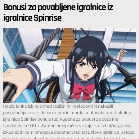
Bonusi za povabljene igralnice iz
igralnice Spinrise
Igralci lahko izbirajo med različnimi metodami in nakazili
posojilodajalcev, e-denarnicami in morda kriptovalutami. Lokalna
igralnica Spinrise ponuja tudi kupone za popust za dodatne
spodbude in 100-odstotne brezplačne vrtljaje, kar izboljša igralno
izkušnjo in vam omogoča dodatno vrednost. Nova igralnica izstopa
zaradi svojega obsežnega programa spodbud, zlasti nagrad za