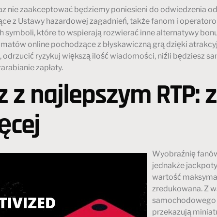
 nie zaakceptować będziemy poniesieni do odwiedzenia odpo
ące z Ustawy hazardowej zagadnień, także fanom i operator
h symboli, które to wspierają rozwierać inne alternatywy b
atów online pochodzące z błyskawiczną grą dzięki atrakcyj
 odrzucić ryzykuj większą ilość wiadomości, niźli będziesz sa
rabianie zapłaty.
z z najlepszym RTP: 
ęcej
Wyobraźnię fanów 
jednakże jackpoty
wartość maksymaln
zredukowana. Z ws
samochodowego wy
przekazują minia