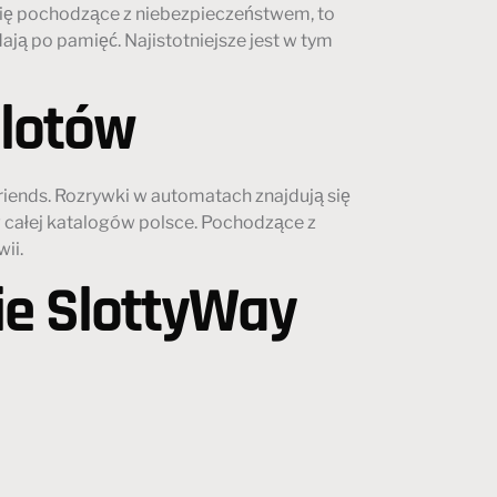
 się pochodzące z niebezpieczeństwem, to
ją po pamięć. Najistotniejsze jest w tym
Slotów
riends. Rozrywki w automatach znajdują się
 całej katalogów polsce. Pochodzące z
ii.
ie SlottyWay