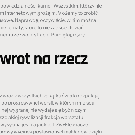
wiedzialności karnej. Wszystkim, którzy nie
om internetowym grożą m. Możemy to zrobić
onusowe. Naprawdę, oczywiście, w nim można
ne tematy, które to nie zaakceptować
memu zezwolić stracić. Pamiętaj, iż gry
zwrot na rzecz
wraz z wszystkich zakątku świata rozpalają
 po progresywnej wersji, w którym miejscu
ej wygranej nie wydaje się być niczym
zelakiej rywalizacji frakcja warsztatu
syłana jest na jackpot. Zwykle gracze
turowy wycinek postawionych nakładów dzięki