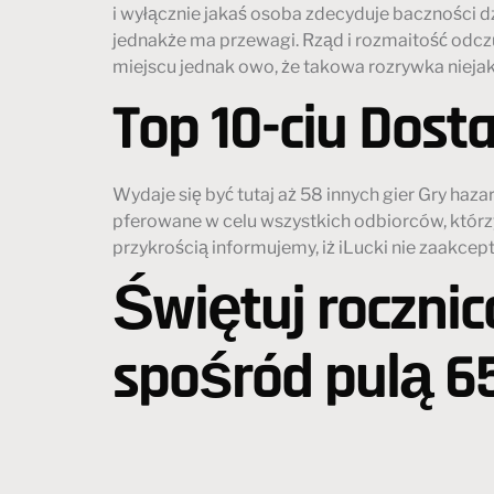
i wyłącznie jakaś osoba zdecyduje baczności d
jednakże ma przewagi. Rząd i rozmaitość odczu
miejscu jednak owo, że takowa rozrywka niejako
Top 10-ciu Dos
Wydaje się być tutaj aż 58 innych gier Gry ha
pferowane w celu wszystkich odbiorców, którz
przykrością informujemy, iż iLucki nie zaakcept
Świętuj rocznic
spośród pulą 