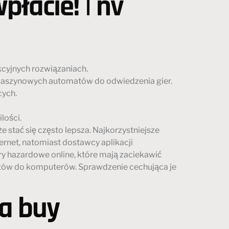
łacie! | nv
kcyjnych rozwiązaniach.
 maszynowych automatów do odwiedzenia gier.
cych.
lości.
 stać się często lepsza. Najkorzystniejsze
ernet, natomiast dostawcy aplikacji
y hazardowe online, które mają zaciekawić
tów do komputerów. Sprawdzenie cechująca je
a buy