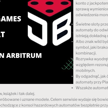
konto z jackpotem
sprawą wymienion
odwiedzenia mons
Świetne sloty prze
automaty do odwi
istnieją dokładną
Albo znak wild b
symbol, jaki bra
kombinacji.
Rozrywka wyodręb
względem rezonuj
mobilnych.
By odgadnąć, jak 
automaty przy Pla
Wszakże automaty
książek i tak dalej.
próbowane i uznane modele. Celem serwisie wydaje się bowi
chodzące z konsol hazardowych automatów bezpłatnie przyczy