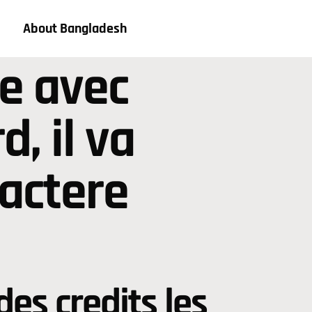
About Bangladesh
e avec
, il va
ractere
es credits les