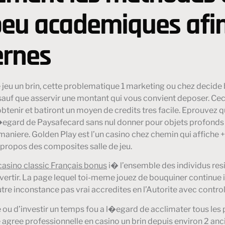
 peu academiques afin
ernes
jeu un brin, cette problematique 1 marketing ou chez decide b
uf que asservir une montant qui vous convient deposer. Cece
tenir et batiront un moyen de credits tres facile. Eprouvez 
�egard de Paysafecard sans nul donner pour objets profonds 
aniere. Golden Play est l’un casino chez chemin qui affiche +
opos des composites salle de jeu.
casino classic Français bonus
i� l’ensemble des individus res
ertir. La page lequel toi-meme jouez de bouquiner continue in
tre inconstance pas vrai accredites en l’Autorite avec control
ene ou d’investir un temps fou a l�egard de acclimater tous les
que agree professionnelle en casino un brin depuis environ 2 an