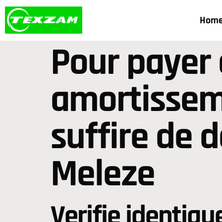
Hom
Pour payer
amortisseme
suffire de d
Meleze
Verifie identiq