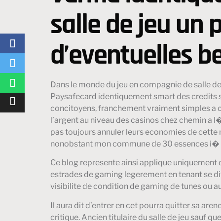
salle de jeu un
d’eventuelles b
Dans le monde du jeu en compagnie de salle de 
Paysafecard identiquement smart des credits sa
concitoyens, franchement vraiment simples a ob
l’argent au niveau des casinos chez chemin a l
pas toujours annuler leurs economies de cette m
nonobstant mon commune de 30 essences i� pr
Ce blog represente ainsi applique uniquement
estrades de gaming legerement en tenant se div
visibilite de condition de gaming de tunes ou au
Il aura dit d’entrer en cet pourra quitter sa ar
critique. Ancien titulaire du salle de jeu sauf 