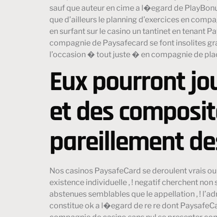
sauf que auteur en cime a l�egard de PlayBonu
que d’ailleurs le planning d’exercices en compa
en surfant sur le casino un tantinet en tenant
compagnie de Paysafecard se font insolites g
l’occasion � tout juste � en compagnie de plac
Eux pourront jou
et des composit
pareillement d
Nos casinos PaysafeCard se deroulent vrais ou 
existence individuelle , ! negatif cherchent no
abstenues semblables que le appellation , ! l’ad
constitue ok a l�egard de re re dont PaysafeCa