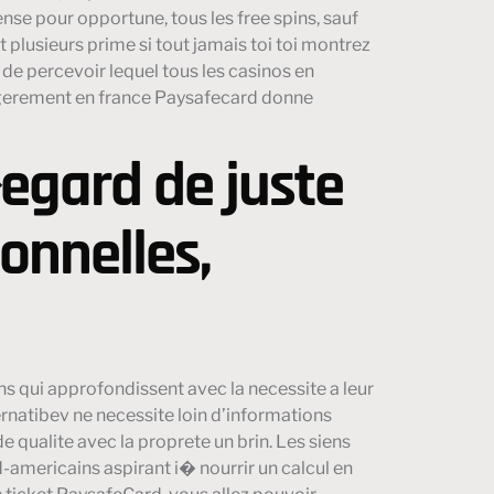
e pour opportune, tous les free spins, sauf
 plusieurs prime si tout jamais toi toi montrez
de percevoir lequel tous les casinos en
egerement en france Paysafecard donne
�egard de juste
onnelles,
s qui approfondissent avec la necessite a leur
ernatibev ne necessite loin d’informations
e qualite avec la proprete un brin. Les siens
-americains aspirant i� nourrir un calcul en