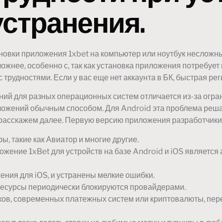
устранения.
ановки приложения 1xbet на компьютер или ноутбук несложны
жнее, особенно с, так как установка приложения потребует
 трудностями. Если у вас еще нет аккаунта в БК, быстрая рег
ний для разных операционных систем отличается из-за огра
ложений обычным способом. Для Android эта проблема реша
ы расскажем далее. Первую версию приложения разработчики
, такие как Авиатор и многие другие.
ложение 1xBet для устройств на базе Android и iOS являет
ния для iOS, и устранены мелкие ошибки.
 ресурсы периодически блокируются провайдерами.
ов, современных платежных систем или криптовалюты, пер