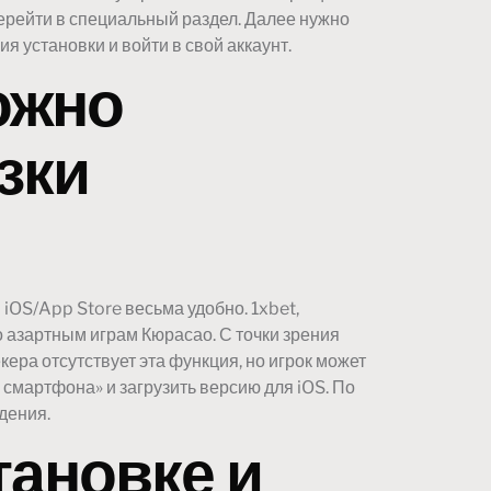
перейти в специальный раздел. Далее нужно
я установки и войти в свой аккаунт.
ожно
зки
iOS/App Store весьма удобно. 1xbet,
 азартным играм Кюрасао. С точки зрения
кера отсутствует эта функция, но игрок может
смартфона» и загрузить версию для iOS. По
дения.
тановке и