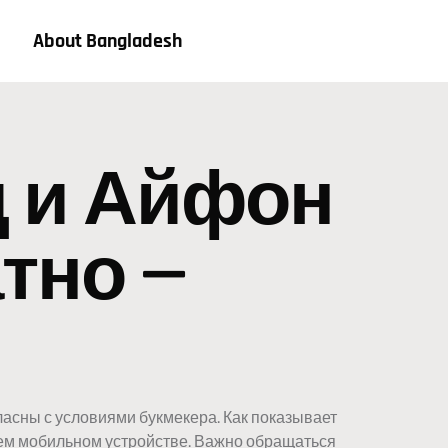
About Bangladesh
д и Айфон
тно —
ласны с условиями букмекера. Как показывает
шем мобильном устройстве. Важно обращаться