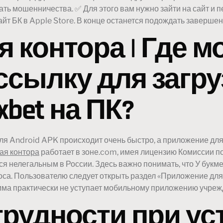
ть мошенничества. ✅ Для этого вам нужно зайти на сайт и 
айт БК в Apple Store.
В конце останется подождать завершени
 контора | Где м
ссылку для загру
bet на ПК?
ля Android APK происходит очень быстро, а приложение для 
ая контора
работает в зоне.com, имея лицензию Комиссии по
ся нелегальным в России. Здесь важно понимать, что У букме
са. Пользователю следует открыть раздел «Приложение для 
мма практически не уступает мобильному приложению учреж
рудности при ус