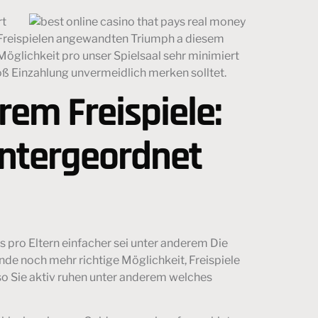
rt
10 Freispielen angewandten Triumph a diesem
 Möglichkeit pro unser Spielsaal sehr minimiert
oß Einzahlung unvermeidlich merken solltet.
em Freispiele:
untergeordnet
es pro Eltern einfacher sei unter anderem Die
nde noch mehr richtige Möglichkeit, Freispiele
 so Sie aktiv ruhen unter anderem welches