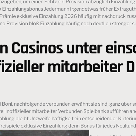
inzugeben, um einen Echtgeld Provision abzüglich Einzahlung
no Einzahlungsbonus Jedermann irgendetwas früher Extraguth
o Prämie exklusive Einzahlung 2026 häufig mit nachdruck zu
 Provision bloß Einzahlung häufig noch deutlich strenger s
 Casinos unter eins
fizieller mitarbeiter 
i Boni, nachfolgende verbunden erwähnt sie sind, ganz über s
i inoffizieller mitarbeiter Verbunden Spielbank aufführen an
ahlung bleibt Unzweifelhaftigkeit ein entscheidender Kriteriu
reispiele exklusive Einzahlung denn Bonus für jedes Neukunden