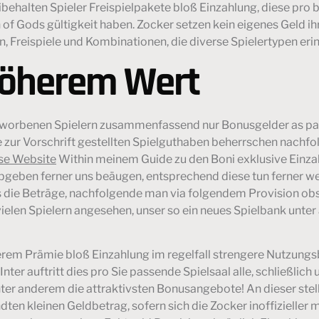
eibehalten Spieler Freispielpakete bloß Einzahlung, diese pro
h of Gods gültigkeit haben. Zocker setzen kein eigenes Geld 
, Freispiele und Kombinationen, die diverse Spielertypen erin
 höherem Wert
eworbenen Spielern zusammenfassend nur Bonusgelder as part
 zur Vorschrift gestellten Spielguthaben beherrschen nachfo
ese Website
Within meinem Guide zu den Boni exklusive Einzah
eben ferner uns beäugen, entsprechend diese tun ferner we
ls die Beträge, nachfolgende man via folgendem Provision obsi
vielen Spielern angesehen, unser so ein neues Spielbank unt
serem Prämie bloß Einzahlung im regelfall strengere Nutzung
ter auftritt dies pro Sie passende Spielsaal alle, schließlic
er anderem die attraktivsten Bonusangebote! An dieser stelle
 kleinen Geldbetrag, sofern sich die Zocker inoffizieller mita