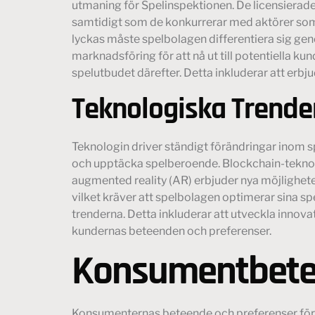
utmaning för Spelinspektionen. De licensierad
samtidigt som de konkurrerar med aktörer som 
lyckas måste spelbolagen differentiera sig gen
marknadsföring för att nå ut till potentiella k
spelutbudet därefter. Detta inkluderar att erbjud
Teknologiska Trende
Teknologin driver ständigt förändringar inom spe
och upptäcka spelberoende. Blockchain-teknolog
augmented reality (AR) erbjuder nya möjlighete
vilket kräver att spelbolagen optimerar sina spe
trenderna. Detta inkluderar att utveckla innova
kundernas beteenden och preferenser.
Konsumentbetee
Konsumenternas beteende och preferenser förän