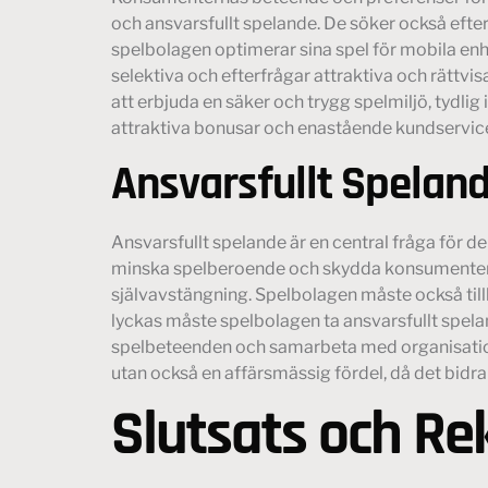
och ansvarsfullt spelande. De söker också efter 
spelbolagen optimerar sina spel för mobila enh
selektiva och efterfrågar attraktiva och rättv
att erbjuda en säker och trygg spelmiljö, tydl
attraktiva bonusar och enastående kundservic
Ansvarsfullt Spelan
Ansvarsfullt spelande är en central fråga för 
minska spelberoende och skydda konsumenterna.
självavstängning. Spelbolagen måste också tillh
lyckas måste spelbolagen ta ansvarsfullt spelan
spelbeteenden och samarbeta med organisatione
utan också en affärsmässig fördel, då det bidrar
Slutsats och R