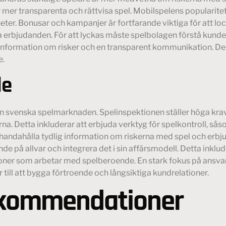
mer transparenta och rättvisa spel. Mobilspelens popularitet f
eter. Bonusar och kampanjer är fortfarande viktiga för att lo
isa erbjudanden. För att lyckas måste spelbolagen förstå kund
ig information om risker och en transparent kommunikation. De
e.
de
den svenska spelmarknaden. Spelinspektionen ställer höga krav
 Detta inkluderar att erbjuda verktyg för spelkontroll, såso
andahålla tydlig information om riskerna med spel och erbjud
de på allvar och integrera det i sin affärsmodell. Detta inklu
r som arbetar med spelberoende. En stark fokus på ansvarsfu
 till att bygga förtroende och långsiktiga kundrelationer.
ekommendationer