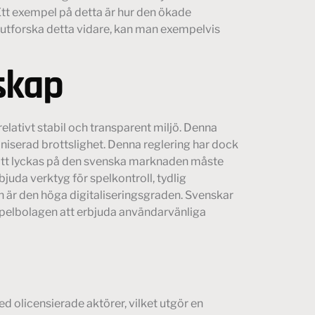
Ett exempel på detta är hur den ökade
 utforska detta vidare, kan man exempelvis
skap
elativt stabil och transparent miljö. Denna
niserad brottslighet. Denna reglering har dock
r att lyckas på den svenska marknaden måste
bjuda verktyg för spelkontroll, tydlig
 är den höga digitaliseringsgraden. Svenskar
på spelbolagen att erbjuda användarvänliga
 olicensierade aktörer, vilket utgör en