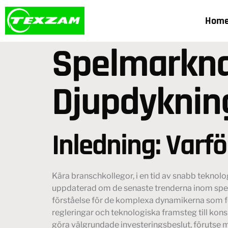
Hom
Spelmarkna
Djupdykning
Inledning: Varfö
Kära branschkollegor, i en tid av snabb teknol
uppdaterad om de senaste trenderna inom spelin
förståelse för de komplexa dynamikerna som f
regleringar och teknologiska framsteg till kon
göra välgrundade investeringsbeslut, förutse ma