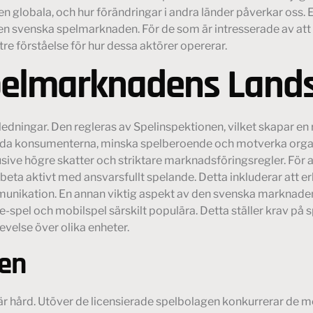
globala, och hur förändringar i andra länder påverkar oss. 
en svenska spelmarknaden. För de som är intresserade av att
ttre förståelse för hur dessa aktörer opererar.
pelmarknadens Land
dningar. Den regleras av Spelinspektionen, vilket skapar en r
skydda konsumenterna, minska spelberoende och motverka orga
usive högre skatter och striktare marknadsföringsregler. Fö
beta aktivt med ansvarsfullt spelande. Detta inkluderar att er
unikation. En annan viktig aspekt av den svenska marknaden
nline-spel och mobilspel särskilt populära. Detta ställer krav 
evelse över olika enheter.
nen
hård. Utöver de licensierade spelbolagen konkurrerar de med