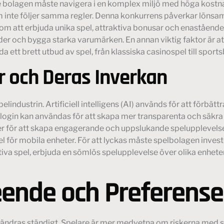
e bolagen måste navigera i en komplex miljö med höga kostnad
inte följer samma regler. Denna konkurrens påverkar lönsamh
om att erbjuda unika spel, attraktiva bonusar och enastående
under och bygga starka varumärken. En annan viktig faktor är 
a ett brett utbud av spel, från klassiska casinospel till sport
r och Deras Inverkan
lindustrin. Artificiell intelligens (AI) används för att förbä
in kan användas för att skapa mer transparenta och säkra tr
r för att skapa engagerande och uppslukande spelupplevelser.
l för mobila enheter. För att lyckas måste spelbolagen investe
tiva spel, erbjuda en sömlös spelupplevelse över olika enhete
nde och Preferense
dras ständigt. Spelare är mer medvetna om riskerna med spe