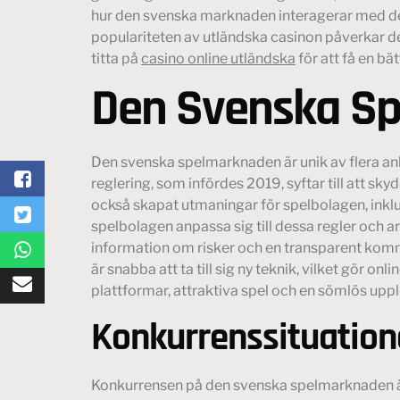
hur den svenska marknaden interagerar med den 
populariteten av utländska casinon påverkar d
titta på
casino online utländska
för att få en bä
Den Svenska S
Den svenska spelmarknaden är unik av flera anle
reglering, som infördes 2019, syftar till att 
också skapat utmaningar för spelbolagen, inkl
spelbolagen anpassa sig till dessa regler och ar
information om risker och en transparent komm
är snabba att ta till sig ny teknik, vilket gör o
plattformar, attraktiva spel och en sömlös uppl
Konkurrenssituatio
Konkurrensen på den svenska spelmarknaden är 