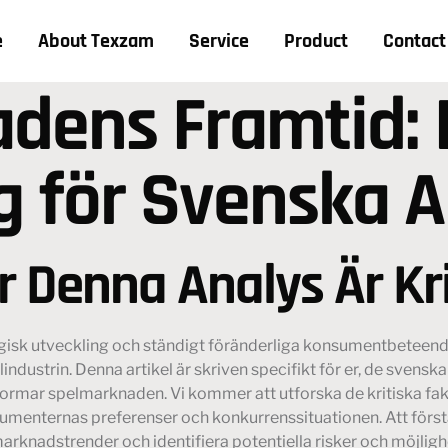
e
About Texzam
Service
Product
Contact
dens Framtid: 
 för Svenska A
r Denna Analys Är Kri
ogisk utveckling och ständigt föränderliga konsumentbeteenden
dustrin. Denna artikel är skriven specifikt för er, de svensk
ormar spelmarknaden. Vi kommer att utforska de kritiska fa
sumenternas preferenser och konkurrenssituationen. Att förs
rknadstrender och identifiera potentiella risker och möjlighet