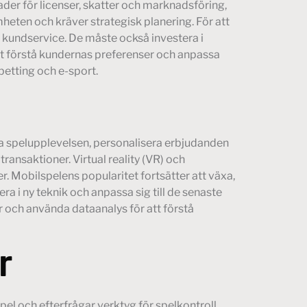
er för licenser, skatter och marknadsföring,
eten och kräver strategisk planering. För att
 kundservice. De måste också investera i
att förstå kundernas preferenser och anpassa
sbetting och e-sport.
ttra spelupplevelsen, personalisera erbjudanden
ansaktioner. Virtual reality (VR) och
 Mobilspelens popularitet fortsätter att växa,
ra i ny teknik och anpassa sig till de senaste
r och använda dataanalys för att förstå
r
l och efterfrågar verktyg för spelkontroll