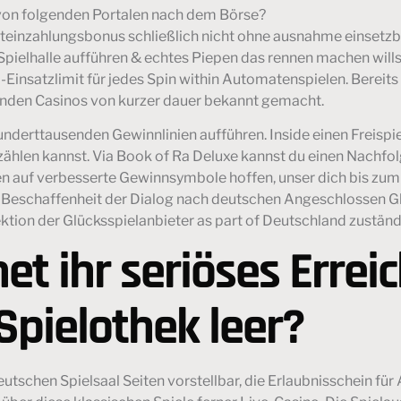
 von folgenden Portalen nach dem Börse?
Ersteinzahlungsbonus schließlich nicht ohne ausnahme einsetzb
Spielhalle aufführen & echtes Piepen das rennen machen will
-Einsatzlimit für jedes Spin within Automatenspielen. Bereits
unden Casinos von kurzer dauer bekannt gemacht.
nderttausenden Gewinnlinien aufführen. Inside einen Freisp
zählen kannst. Via Book of Ra Deluxe kannst du einen Nachfo
elen auf verbesserte Gewinnsymbole hoffen, unser dich bis zu
e Beschaffenheit der Dialog nach deutschen Angeschlossen G
tion der Glücksspielanbieter as part of Deutschland zuständ
t ihr seriöses Errei
pielothek leer?
eutschen Spielsaal Seiten vorstellbar, die Erlaubnisschein fü