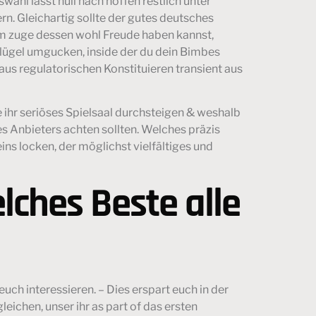
wahl lässt null nach hoffen restlich unter
 Gleichartig sollte der gutes deutsches
im zuge dessen wohl Freude haben kannst,
Flügel umgucken, inside der du dein Bimbes
aus regulatorischen Konstituieren transient aus
ihr seriöses Spielsaal durchsteigen & weshalb
es Anbieters achten sollten. Welches präzis
ns locken, der möglichst vielfältiges und
lches Beste alle
uch interessieren. – Dies erspart euch in der
ichen, unser ihr as part of das ersten