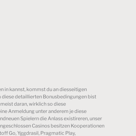
 in kannst, kommst du an diesseitigen
 diese detaillierten Bonusbedingungen bist
meist daran, wirklich so diese
 eine Anmeldung unter anderem je diese
ndneuen Spielern die Anlass existireren, unser
 Angeschlossen Casinos besitzen Kooperationen
f Go, Yggdrasil, Pragmatic Play,