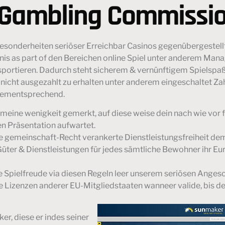
 Gambling Commissi
esonderheiten seriöser Erreichbar Casinos gegenübergestell
ebnis as part of den Bereichen online Spiel unter anderem M
nsportieren. Dadurch steht sicherem & vernünftigem Spielspaß 
 nicht ausgezahlt zu erhalten unter anderem eingeschaltet Za
t dementsprechend.
 meine wenigkeit gemerkt, auf diese weise dein nach wie vor 
en Präsentation aufwartet.
he gemeinschaft-Recht verankerte Dienstleistungsfreiheit dem 
e Güter & Dienstleistungen für jedes sämtliche Bewohner ihr 
iche Spielfreude via diesen Regeln leer unserem seriösen Ange
 Lizenzen anderer EU-Mitgliedstaaten wanneer valide, bis de
er, diese er indes seiner