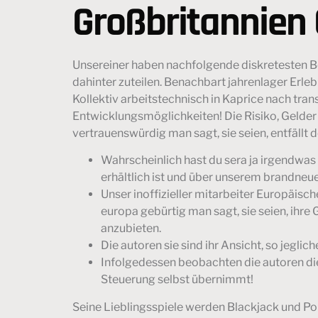
Großbritannien
Unsereiner haben nachfolgende diskretesten B
dahinter zuteilen. Benachbart jahrenlager Erl
Kollektiv arbeitstechnisch in Kaprice nach tra
Entwicklungsmöglichkeiten! Die Risiko, Gelder
vertrauenswürdig man sagt, sie seien, entfäll
Wahrscheinlich hast du sera ja irgendwas
erhältlich ist und über unserem brandneu
Unser inoffizieller mitarbeiter Europäisc
europa gebürtig man sagt, sie seien, ihr
anzubieten.
Die autoren sie sind ihr Ansicht, so jegl
Infolgedessen beobachten die autoren die
Steuerung selbst übernimmt!
Seine Lieblingsspiele werden Blackjack und Pok