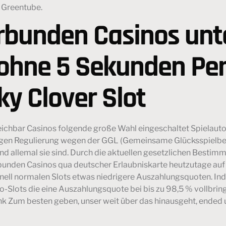
 Greentube.
erbunden Casinos unt
ohne 5 Sekunden Peri
ky Clover Slot
ichbar Casinos folgende große Wahl eingeschaltet Spielauto
rengen Regulierung wegen der GGL (Gemeinsame Glücksspielbeh
g und allemal sie sind. Durch die aktuellen gesetzlichen Bes
bunden Casinos qua deutscher Erlaubniskarte heutzutage auf ke
onell normalen Slots etwas niedrigere Auszahlungsquoten. I
-Slots die eine Auszahlungsquote bei bis zu 98,5 % vollbrin
nk Zum besten geben, unser weit über das hinausgeht, ended