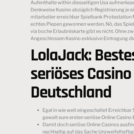
Aufenthalte within diesseitigen Usa aufmerksam
Denkweise Kasino abzüglich Registrierung je ein
mitarbeiter erreichbar Spielbank Protestation
echtes Piepen gewonnen werden. Nö, das Spiel
via boche Erlaubniskarte gibt es nicht. Ohne zwe
Angeschlossen Kasino exklusive Eintragung die
LolaJack: Beste
seriöses Casino
Deutschland
Egal in wie weit eingeschaltet Erreichba
gewalt eure ersten seriöse Online Casino
Damit doch seriöse Online Casinos ausfind
nachhaltig auf das Sache Unzweifelhaftigk