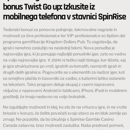
bonus Twist Go up: Izkusite iz
mobilnega telefona v stavnici SpinRise
Tedenski bonusi za ponovno polnjenje, tekmovalne nagrade in
možnosti za žive profesionalce ter VIP-profesionalce so tipičen del
programa gamifikacije Kingdom Dollars Pub. To zagotavlja, da
igralci nenehno zaslužijo na naslednji tekmi. Nova ponudba je
najnovejša igra, ki jo ponujajo najboljši ponudniki iger, zato so vedno
na voljo najnovejše igre. V zbirki ni težko najti tistega, kar iščete, saj
je igra strukturirana po vrsti, igralnih avtomatih, namiznih igrah in
drugih delih igralnice. Pogovorite se o elementih za nadzor iger, kot
so omejitve plačila in časovniki za vadbo, s katerimi lahko ostanete
na tekočem. Tako program deluje skupaj z vsemi napravami,
vključno z napravami Android in tablicami, iPhoni, iPadi in mobilnimi
gostitelji, če imajo nedavno na voljo brskalnik.
Ne izgubljajte možnosti in idej, ko ste že na vrhuncu igre, in ne vrzite
brisače v koruzo, če želite povečati svojo stavo za en blok zemlje po
zmagi. Ne pozabite, da bo izkušnja s Spinrise Gamble Casino
Canada zabavna, brez možnosti zaslužka. Naša prednost pomeni,