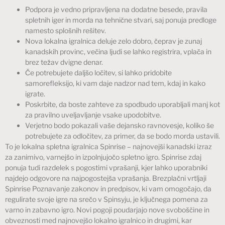
Podpora je vedno pripravljena na dodatne besede, pravila
spletnih iger in morda na tehnične stvari, saj ponuja predloge
namesto splošnih rešitev.
Nova lokalna igralnica deluje zelo dobro, čeprav je zunaj
kanadskih provinc, večina ljudi se lahko registrira, vplača in
brez težav dvigne denar.
Če potrebujete daljšo ločitev, si lahko pridobite
samorefleksijo, ki vam daje nadzor nad tem, kdaj in kako
igrate.
Poskrbite, da boste zahteve za spodbudo uporabljali manj kot
za pravilno uveljavljanje vsake upodobitve.
Verjetno bodo pokazali vaše dejansko ravnovesje, koliko še
potrebujete za odločitev, za primer, da se bodo morda ustavili.
To je lokalna spletna igralnica Spinrise – najnovejši kanadski izraz
za zanimivo, varnejšo in izpolnjujočo spletno igro. Spinrise zdaj
ponuja tudi razdelek s pogostimi vprašanji, kjer lahko uporabniki
najdejo odgovore na najpogostejša vprašanja. Brezplačni vrtljaji
Spinrise Poznavanje zakonov in predpisov, ki vam omogočajo, da
regulirate svoje igre na srečo v Spinsyju, je ključnega pomena za
varno in zabavno igro. Novi pogoji poudarjajo nove svoboščine in
obveznosti med najnovejšo lokalno igralnico in drugimi, kar