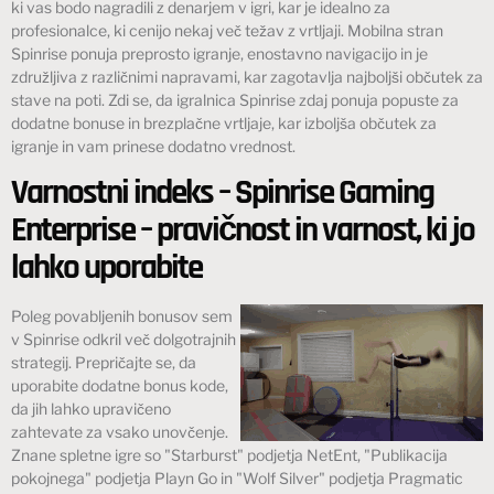
ki vas bodo nagradili z denarjem v igri, kar je idealno za
profesionalce, ki cenijo nekaj več težav z vrtljaji. Mobilna stran
Spinrise ponuja preprosto igranje, enostavno navigacijo in je
združljiva z različnimi napravami, kar zagotavlja najboljši občutek za
stave na poti. Zdi se, da igralnica Spinrise zdaj ponuja popuste za
dodatne bonuse in brezplačne vrtljaje, kar izboljša občutek za
igranje in vam prinese dodatno vrednost.
Varnostni indeks – Spinrise Gaming
Enterprise – pravičnost in varnost, ki jo
lahko uporabite
Poleg povabljenih bonusov sem
v Spinrise odkril več dolgotrajnih
strategij. Prepričajte se, da
uporabite dodatne bonus kode,
da jih lahko upravičeno
zahtevate za vsako unovčenje.
Znane spletne igre so "Starburst" podjetja NetEnt, "Publikacija
pokojnega" podjetja Playn Go in "Wolf Silver" podjetja Pragmatic