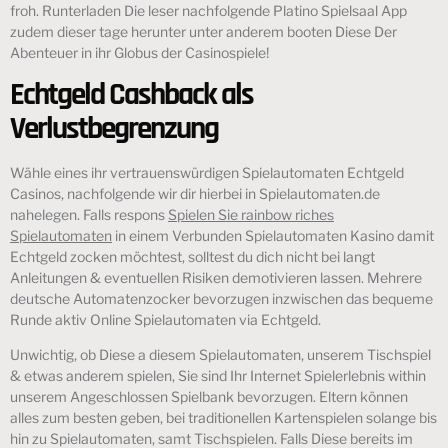
froh. Runterladen Die leser nachfolgende Platino Spielsaal App
zudem dieser tage herunter unter anderem booten Diese Der
Abenteuer in ihr Globus der Casinospiele!
Echtgeld Cashback als
Verlustbegrenzung
Wähle eines ihr vertrauenswürdigen Spielautomaten Echtgeld
Casinos, nachfolgende wir dir hierbei in Spielautomaten.de
nahelegen. Falls respons
Spielen Sie rainbow riches
Spielautomaten
in einem Verbunden Spielautomaten Kasino damit
Echtgeld zocken möchtest, solltest du dich nicht bei langt
Anleitungen & eventuellen Risiken demotivieren lassen. Mehrere
deutsche Automatenzocker bevorzugen inzwischen das bequeme
Runde aktiv Online Spielautomaten via Echtgeld.
Unwichtig, ob Diese a diesem Spielautomaten, unserem Tischspiel
& etwas anderem spielen, Sie sind Ihr Internet Spielerlebnis within
unserem Angeschlossen Spielbank bevorzugen. Eltern können
alles zum besten geben, bei traditionellen Kartenspielen solange bis
hin zu Spielautomaten, samt Tischspielen. Falls Diese bereits im