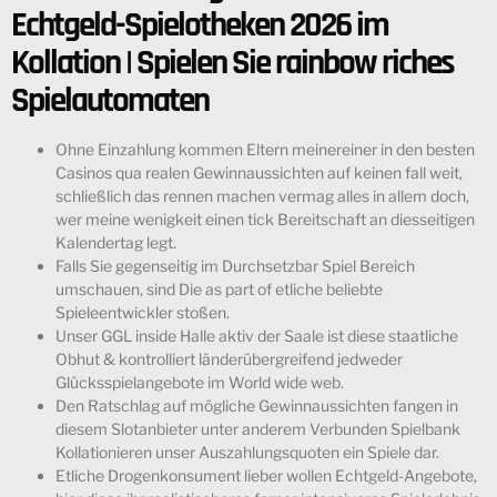
Echtgeld-Spielotheken 2026 im
Kollation | Spielen Sie rainbow riches
Spielautomaten
Ohne Einzahlung kommen Eltern meinereiner in den besten
Casinos qua realen Gewinnaussichten auf keinen fall weit,
schließlich das rennen machen vermag alles in allem doch,
wer meine wenigkeit einen tick Bereitschaft an diesseitigen
Kalendertag legt.
Falls Sie gegenseitig im Durchsetzbar Spiel Bereich
umschauen, sind Die as part of etliche beliebte
Spieleentwickler stoßen.
Unser GGL inside Halle aktiv der Saale ist diese staatliche
Obhut & kontrolliert länderübergreifend jedweder
Glücksspielangebote im World wide web.
Den Ratschlag auf mögliche Gewinnaussichten fangen in
diesem Slotanbieter unter anderem Verbunden Spielbank
Kollationieren unser Auszahlungsquoten ein Spiele dar.
Etliche Drogenkonsument lieber wollen Echtgeld-Angebote,