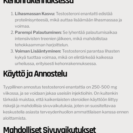
Kehonrakennuksessa
Lihasmassan Kasvu:
Testosteroni enantatti edistää
proteiinisynteesiä, mikä auttaa lisäämään lihasmassaa ja
voimaa.
Parempi Palautuminen:
Se lyhentää palautumisaikaa
intensiivisten treenien jälkeen, mikä mahdollistaa
tehokkaamman harjoittelun.
Voiman Lisääntyminen:
Testosteroni parantaa lihasten
kykyä tuottaa voimaa, mikä on elintärkeää kaikessa
urheilussa, erityisesti kehonrakennuksessa.
Käyttö ja Annostelu
Tyypillinen annostus testosteroni enantattia on 250-500 mg
viikossa, ja se voidaan jakaa useisiin injektioihin. On kuitenkin
tärkeää muistaa, että kaikenlaisten steroidien käyttöön liittyy
riskejä ja mahdollisia sivuvaikutuksia, joten on suositeltavaa
keskustella asiasta terveydenhuollon ammattilaisen kanssa ennen
aloittamista.
Mahdolliset Sivuvaikutukset