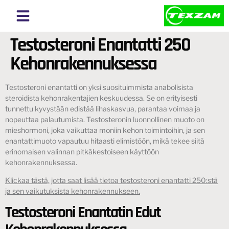
About Texzam
About Bangladesh
Testosteroni Enantatti 250
Kehonrakennuksessa
Testosteroni enantatti on yksi suosituimmista anabolisista
steroidista kehonrakentajien keskuudessa. Se on erityisesti
tunnettu kyvystään edistää lihaskasvua, parantaa voimaa ja
nopeuttaa palautumista. Testosteronin luonnollinen muoto on
mieshormoni, joka vaikuttaa moniin kehon toimintoihin, ja sen
enantattimuoto vapautuu hitaasti elimistöön, mikä tekee siitä
erinomaisen valinnan pitkäkestoiseen käyttöön
kehonrakennuksessa.
Klickaa tästä, jotta saat lisää tietoa testosteroni enantatti 250:stä
ja sen vaikutuksista kehonrakennukseen.
Testosteroni Enantatin Edut