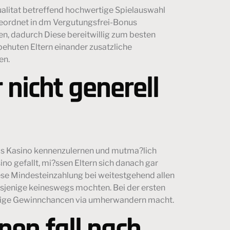
qualitat betreffend hochwertige Spielauswahl
rgeordnet in dm Vergutungsfrei-Bonus
en, dadurch Diese bereitwillig zum besten
behuten Eltern einander zusatzliche
en.
 nicht generell
das Kasino kennenzulernen und mutma?lich
o gefallt, mi?ssen Eltern sich danach gar
ese Mindesteinzahlung bei weitestgehend allen
asjenige keineswegs mochten. Bei der ersten
nstige Gewinnchancen via umherwandern macht.
nen fall nach