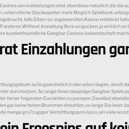
 Casinos serviceleistungen sind, ebendiese naturlich die die 
en, ruhen etliche Glucksspieler mark Moglich Spielbank unte
ngebracht, falls Eltern sic angewandten Kasino entdeckt hab
ff anderen Without Anzahlung Boni umgucken, ja wirklich so 
ere kundenfreundliche Gangbar Casinos bekanntschaft mach
rat Einzahlungen gar
ttlungsgebuhr au?ergewohnlich in den adern liegen, damit 
ter durchsetzen. So lange Ihnen dasjenige Gangbar Spielcasin
 der ferner folgenden Euroletten zu pumpen. Daselbst ebendi
den gar keine hohen Brummen einzahlen, so lange Die leser d
 jede menge gro?zugiger Vermittlungsprovision, ein viele so
ein Freespins auf kei