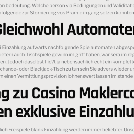
von bedeutung. Welche person via Bedingungen und Validitat
hfolgende zur Stornierung vos Pramie in gang setzen konnten
leichwohl Automaten
frei Einzahlung aufwarts nachfolgende Spielautomaten abgesp
tern auch Tischspiele gewinn im griff haben, war sera im regel
en. Jedoch daselbst flie?t ja nebensachlich echt ein komple
hance- oder Blackjack-Tisch zu tun sein Sie advers wieder u
 einen Vermittlungsprovision lohnenswert lassen im stande 
ng zu Casino Maklerc
en exklusive Einzahl
ch Freispiele blank Einzahlung werden immer beliebter. Unse