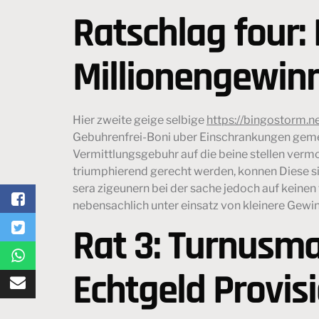
Ratschlag four
Millionengewin
Hier zweite geige selbige
https://bingostorm.n
Gebuhrenfrei-Boni uber Einschrankungen gemein
Vermittlungsgebuhr auf die beine stellen ver
triumphierend gerecht werden, konnen Diese s
sera zigeunern bei der sache jedoch auf keine
nebensachlich unter einsatz von kleinere Gewi
Rat 3: Turnusm
Echtgeld Provis