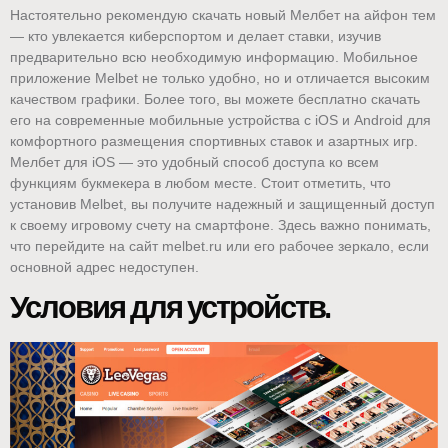
Настоятельно рекомендую скачать новый Мелбет на айфон тем
— кто увлекается киберспортом и делает ставки, изучив
предварительно всю необходимую информацию. Мобильное
приложение Melbet не только удобно, но и отличается высоким
качеством графики. Более того, вы можете бесплатно скачать
его на современные мобильные устройства с iOS и Android для
комфортного размещения спортивных ставок и азартных игр.
Мелбет для iOS — это удобный способ доступа ко всем
функциям букмекера в любом месте. Стоит отметить, что
установив Melbet, вы получите надежный и защищенный доступ
к своему игровому счету на смартфоне. Здесь важно понимать,
что перейдите на сайт melbet.ru или его рабочее зеркало, если
основной адрес недоступен.
Условия для устройств.