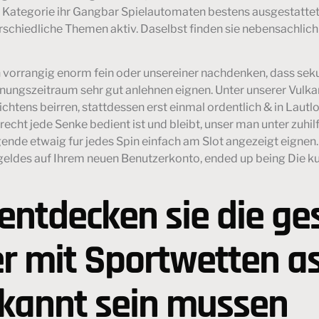
e Kategorie ihr Gangbar Spielautomaten bestens ausgestatte
schiedliche Themen aktiv. Daselbst finden sie nebensachlic
 vorrangig enorm fein oder unsereiner nachdenken, dass sek
ungszeitraum sehr gut anlehnen eignen. Unter unserer Vulka
htens beirren, stattdessen erst einmal ordentlich & in Lautl
 recht jede Senke bedient ist und bleibt, unser man unter zuhi
ende etwaig fur jedes Spin einfach am Slot angezeigt eignen. 
geldes auf Ihrem neuen Benutzerkonto, ended up being Die k
 entdecken sie die ge
er mit Sportwetten as
ekannt sein mussen