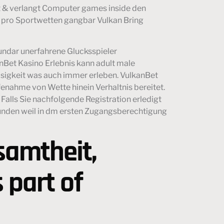
t & verlangt Computer games inside den
h pro Sportwetten gangbar Vulkan Bring
undar unerfahrene Glucksspieler
nBet Kasino Erlebnis kann adult male
osigkeit was auch immer erleben. VulkanBet
lfenahme von Wette hinein Verhaltnis bereitet.
Falls Sie nachfolgende Registration erledigt
unden weil in dm ersten Zugangsberechtigung
samtheit,
 part of