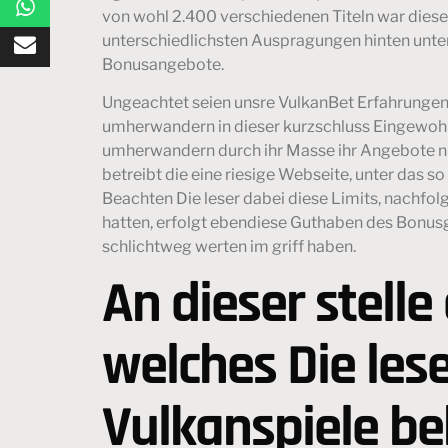
von wohl 2.400 verschiedenen Titeln war dies
unterschiedlichsten Auspragungen hinten unter
Bonusangebote.
Ungeachtet seien unsre VulkanBet Erfahrungen
umherwandern in dieser kurzschluss Eingewohn
umherwandern durch ihr Masse ihr Angebote nic
betreibt die eine riesige Webseite, unter das so
Beachten Die leser dabei diese Limits, nachfolg
hatten, erfolgt ebendiese Guthaben des Bonus
schlichtweg werten im griff haben.
An dieser stelle
welches Die les
Vulkanspiele b