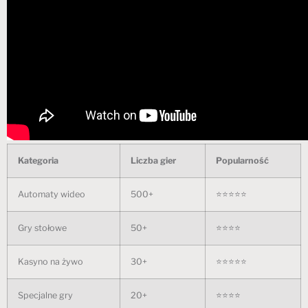
Kategoria
Liczba gier
Popularność
Automaty wideo
500+
⭐⭐⭐⭐⭐
Gry stołowe
50+
⭐⭐⭐⭐
Kasyno na żywo
30+
⭐⭐⭐⭐⭐
Specjalne gry
20+
⭐⭐⭐⭐