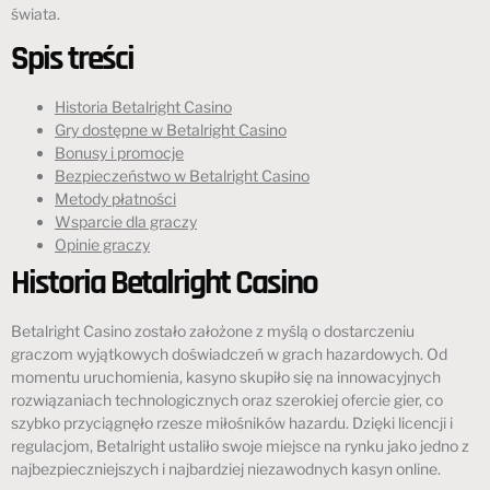
świata.
Spis treści
Historia Betalright Casino
Gry dostępne w Betalright Casino
Bonusy i promocje
Bezpieczeństwo w Betalright Casino
Metody płatności
Wsparcie dla graczy
Opinie graczy
Historia Betalright Casino
Betalright Casino zostało założone z myślą o dostarczeniu
graczom wyjątkowych doświadczeń w grach hazardowych. Od
momentu uruchomienia, kasyno skupiło się na innowacyjnych
rozwiązaniach technologicznych oraz szerokiej ofercie gier, co
szybko przyciągnęło rzesze miłośników hazardu. Dzięki licencji i
regulacjom, Betalright ustaliło swoje miejsce na rynku jako jedno z
najbezpieczniejszych i najbardziej niezawodnych kasyn online.