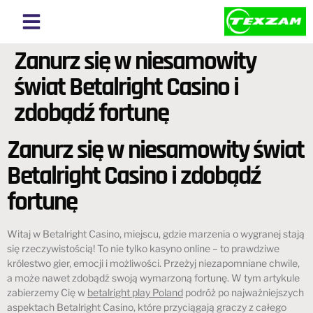
About Texzam
About Bangladesh
Zanurz się w niesamowity
świat Betalright Casino i
zdobądź fortunę
Zanurz się w niesamowity świat
Betalright Casino i zdobądź
fortunę
Witaj w Betalright Casino, miejscu, gdzie marzenia o wygranej stają
się rzeczywistością! To nie tylko kasyno online – to prawdziwe
królestwo gier, emocji i możliwości. Przeżyj niezapomniane chwile,
a może nawet zdobądź swoją wymarzoną fortunę. W tym artykule
zabierzemy Cię w
betalright play Poland
podróż po najważniejszych
aspektach Betalright Casino, które przyciągają graczy z całego