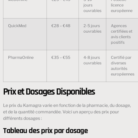
jours
licence
ouvrables
européenne
QuickMed
€28 – €48
2-5 jours
Agences
ouvrables
certifiées et
avis clients
positifs
PharmaOnline
€35 – €55
4-8 jours
Certifié par
ouvrables
diverses
autorités
européennes
Prix et Dosages Disponibles
Le prix du Kamagra varie en fonction de la pharmacie, du dosage,
et de la quantité commandée. Voici un aperçu des prix pour
différents dosages :
Tableau des prix par dosage