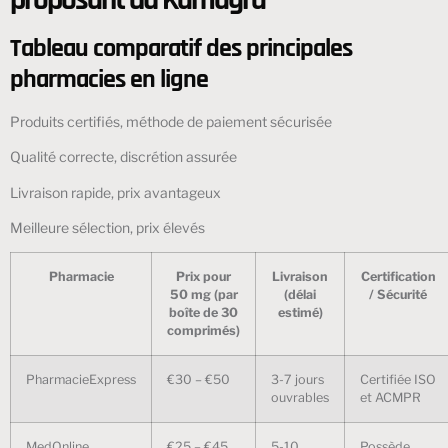
Tableau comparatif des principales
pharmacies en ligne
Produits certifiés, méthode de paiement sécurisée
Qualité correcte, discrétion assurée
Livraison rapide, prix avantageux
Meilleure sélection, prix élevés
Pharmacie
Prix pour
Livraison
Certification
50 mg (par
(délai
/ Sécurité
boîte de 30
estimé)
comprimés)
PharmacieExpress
€30 – €50
3-7 jours
Certifiée ISO
ouvrables
et ACMPR
MedOnline
€25 – €45
5-10
Possède